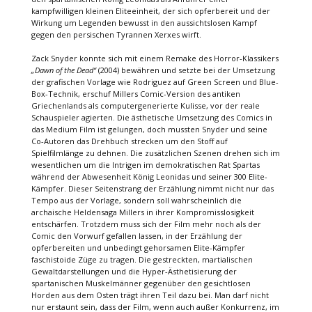
kampfwilligen kleinen Eliteeinheit, der sich opferbereit und der
Wirkung um Legenden bewusst in den aussichtslosen Kampf
gegen den persischen Tyrannen Xerxes wirft.
Zack Snyder konnte sich mit einem Remake des Horror-Klassikers
„Dawn of the Dead“
(2004) bewähren und setzte bei der Umsetzung
der grafischen Vorlage wie Rodriguez auf Green Screen und Blue-
Box-Technik, erschuf Millers Comic-Version des antiken
Griechenlands als computergenerierte Kulisse, vor der reale
Schauspieler agierten. Die ästhetische Umsetzung des Comics in
das Medium Film ist gelungen, doch mussten Snyder und seine
Co-Autoren das Drehbuch strecken um den Stoff auf
Spielfilmlänge zu dehnen. Die zusätzlichen Szenen drehen sich im
wesentlichen um die Intrigen im demokratischen Rat Spartas
während der Abwesenheit König Leonidas und seiner 300 Elite-
Kämpfer. Dieser Seitenstrang der Erzählung nimmt nicht nur das
Tempo aus der Vorlage, sondern soll wahrscheinlich die
archaische Heldensaga Millers in ihrer Kompromisslosigkeit
entschärfen. Trotzdem muss sich der Film mehr noch als der
Comic den Vorwurf gefallen lassen, in der Erzählung der
opferbereiten und unbedingt gehorsamen Elite-Kämpfer
faschistoide Züge zu tragen. Die gestreckten, martialischen
Gewaltdarstellungen und die Hyper-Ästhetisierung der
spartanischen Muskelmänner gegenüber den gesichtlosen
Horden aus dem Osten trägt ihren Teil dazu bei. Man darf nicht
nur erstaunt sein, dass der Film, wenn auch außer Konkurrenz, im