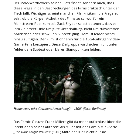
Berlinale-Wettbewerb seinen Platz findet, sondern auch, dass
diese Frage in den Besprechungen des Films praktisch unter den
Tisch fällt. Wichtiger scheint manchen Filmkritikern die Frage zu
sein, ob die Körper-Ästhetik des Films zu schwul für ein
Mainstream-Publikum sei. Zack Snyder selbst beteuert, dass es
ihm „in erster Linie um gute Unterhaltung, nicht um subversiven
politischen oder schwulen Subtext“ ging. Dem ist leider nichts
hinzu zu fügen. Der Film ist ohnehin für die 15-24-jährigen Video-
Game-Fans konzipiert. Diese Zielgruppe wird sicher nicht unter
fehlendem Subtext oder klaren Standpunkten leiden.
Heldenepos oder Gewaltverherrlichung? – „300“ (Foto: Berlinale)
Das Comic-Oeuvre Frank Millers gibt da mehr Aufschluss über die
Intentionen seines Autoren: Als Miller mit der Comic-Mini-Serie
„The Dark Knight Returns“
(1986) Mitte der 80er nicht nur im