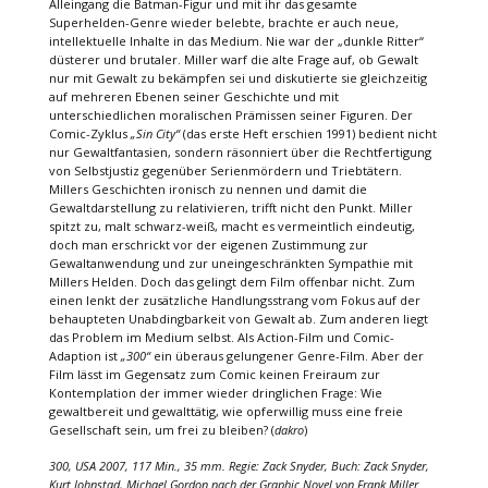
Alleingang die Batman-Figur und mit ihr das gesamte
Superhelden-Genre wieder belebte, brachte er auch neue,
intellektuelle Inhalte in das Medium. Nie war der „dunkle Ritter“
düsterer und brutaler. Miller warf die alte Frage auf, ob Gewalt
nur mit Gewalt zu bekämpfen sei und diskutierte sie gleichzeitig
auf mehreren Ebenen seiner Geschichte und mit
unterschiedlichen moralischen Prämissen seiner Figuren. Der
Comic-Zyklus
„Sin City“
(das erste Heft erschien 1991) bedient nicht
nur Gewaltfantasien, sondern räsonniert über die Rechtfertigung
von Selbstjustiz gegenüber Serienmördern und Triebtätern.
Millers Geschichten ironisch zu nennen und damit die
Gewaltdarstellung zu relativieren, trifft nicht den Punkt. Miller
spitzt zu, malt schwarz-weiß, macht es vermeintlich eindeutig,
doch man erschrickt vor der eigenen Zustimmung zur
Gewaltanwendung und zur uneingeschränkten Sympathie mit
Millers Helden. Doch das gelingt dem Film offenbar nicht. Zum
einen lenkt der zusätzliche Handlungsstrang vom Fokus auf der
behaupteten Unabdingbarkeit von Gewalt ab. Zum anderen liegt
das Problem im Medium selbst. Als Action-Film und Comic-
Adaption ist
„300“
ein überaus gelungener Genre-Film. Aber der
Film lässt im Gegensatz zum Comic keinen Freiraum zur
Kontemplation der immer wieder dringlichen Frage: Wie
gewaltbereit und gewalttätig, wie opferwillig muss eine freie
Gesellschaft sein, um frei zu bleiben? (
dakro
)
300, USA 2007, 117 Min., 35 mm. Regie: Zack Snyder, Buch: Zack Snyder,
Kurt Johnstad, Michael Gordon nach der Graphic Novel von Frank Miller