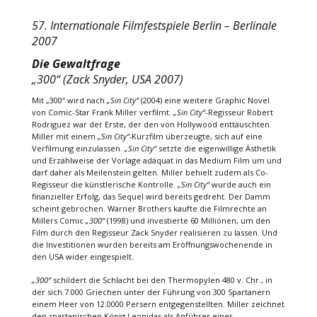
57. Internationale Filmfestspiele Berlin – Berlinale
2007
Die Gewaltfrage
„300“ (Zack Snyder, USA 2007)
Mit „300“ wird nach
„Sin City“
(2004) eine weitere Graphic Novel
von Comic-Star Frank Miller verfilmt.
„Sin City“
-Regisseur Robert
Rodriguez war der Erste, der den von Hollywood enttäuschten
Miller mit einem
„Sin City“-
Kurzfilm überzeugte, sich auf eine
Verfilmung einzulassen.
„Sin City“
setzte die eigenwillige Ästhetik
und Erzählweise der Vorlage adäquat in das Medium Film um und
darf daher als Meilenstein gelten. Miller behielt zudem als Co-
Regisseur die künstlerische Kontrolle.
„Sin City“
wurde auch ein
finanzieller Erfolg, das Sequel wird bereits gedreht. Der Damm
scheint gebrochen. Warner Brothers kaufte die Filmrechte an
Millers Comic
„300“
(1998) und investierte 60 Millionen, um den
Film durch den Regisseur Zack Snyder realisieren zu lassen. Und
die Investitionen wurden bereits am Eröffnungswochenende in
den USA wider eingespielt.
„300“
schildert die Schlacht bei den Thermopylen 480 v. Chr., in
der sich 7.000 Griechen unter der Führung von 300 Spartanern
einem Heer von 12.0000 Persern entgegenstellten. Miller zeichnet
den spartanischen König Leonidas als Anführer einer