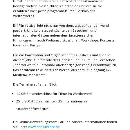
Filmstudenten und andere leidenschaftliche Filmemacher
bewegt, welche Geschichten sie erzählen und wie sie sie
erzählen.“ Das Spezialprogramm läuft außerhalb des
Wettbewerbs.
Ein Filmfestival lebt nicht nur von dem, was auf der Leinwand
passiert. Und so bietet sehsüchte den Besuchern und
internationalen Gästen neben dem facettenreichen
Filmprogramm auch Podiumsdiskussionen, Workshops, Konzerte,
Foren und Partys.
Für die Konzeption und Organisation des Festivals sind auch in
diesem Jahr Studierende der Hochschule für Film und Fernsehen
„Konrad Wolf“ in Potsdam-Babelsberg eigenständig verantwortlich.
Das Kernteam rekrutiert sich hierbei aus dem Studiengang AV-
Medienwissenschaft.
Die Termine auf einen Blick:
1.2.06: Einsendeschluss für Filme im Wettbewerb
25. bis 30.4.06: sehsüchte – 35. Internationales
Studentenfilmfestival
Ein Online-Bewerbungsformular und nähere Informationen finden
Sie unter
www.sehsuechte.de
.