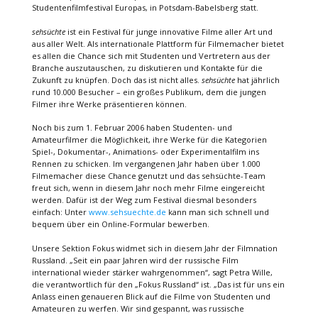
Studentenfilmfestival Europas, in Potsdam-Babelsberg statt.
sehsüchte
ist ein Festival für junge innovative Filme aller Art und
aus aller Welt. Als internationale Plattform für Filmemacher bietet
es allen die Chance sich mit Studenten und Vertretern aus der
Branche auszutauschen, zu diskutieren und Kontakte für die
Zukunft zu knüpfen. Doch das ist nicht alles.
sehsüchte
hat jährlich
rund 10.000 Besucher – ein großes Publikum, dem die jungen
Filmer ihre Werke präsentieren können.
Noch bis zum 1. Februar 2006 haben Studenten- und
Amateurfilmer die Möglichkeit, ihre Werke für die Kategorien
Spiel-, Dokumentar-, Animations- oder Experimentalfilm ins
Rennen zu schicken. Im vergangenen Jahr haben über 1.000
Filmemacher diese Chance genutzt und das sehsüchte-Team
freut sich, wenn in diesem Jahr noch mehr Filme eingereicht
werden. Dafür ist der Weg zum Festival diesmal besonders
einfach: Unter
www.sehsuechte.de
kann man sich schnell und
bequem über ein Online-Formular bewerben.
Unsere Sektion Fokus widmet sich in diesem Jahr der Filmnation
Russland. „Seit ein paar Jahren wird der russische Film
international wieder stärker wahrgenommen“, sagt Petra Wille,
die verantwortlich für den „Fokus Russland“ ist. „Das ist für uns ein
Anlass einen genaueren Blick auf die Filme von Studenten und
Amateuren zu werfen. Wir sind gespannt, was russische