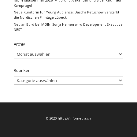
MOIN Mittsommer 2026: Mit Bruno Alexander und Sibel Kekilli auf
Kampnagel
Neue Kuratorin für Young Audience: Dascha Petuchow verstärkt
die Nordischen Filmtage Lübeck
Neu an Bord bei MOIN: Sonja Heinen wird Development Executive
NEST
Archiv
Archiv
Rubriken
Rubriken
© 2020 https://infomedia.sh