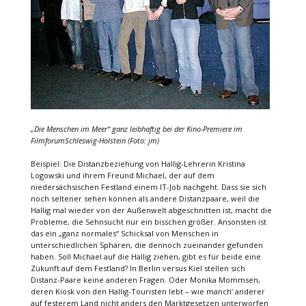
„Die Menschen im Meer“ ganz leibhaftig bei der Kino-Premiere im
FilmforumSchleswig-Holstein (Foto: jm)
Beispiel: Die Distanzbeziehung von Hallig-Lehrerin Kristina
Logowski und ihrem Freund Michael, der auf dem
niedersächsischen Festland einem IT-Job nachgeht. Dass sie sich
noch seltener sehen können als andere Distanzpaare, weil die
Hallig mal wieder von der Außenwelt abgeschnitten ist, macht die
Probleme, die Sehnsucht nur ein bisschen größer. Ansonsten ist
das ein „ganz normales“ Schicksal von Menschen in
unterschiedlichen Sphären, die dennoch zueinander gefunden
haben. Soll Michael auf die Hallig ziehen, gibt es für beide eine
Zukunft auf dem Festland? In Berlin versus Kiel stellen sich
Distanz-Paare keine anderen Fragen. Oder Monika Mommsen,
deren Kiosk von den Hallig-Touristen lebt – wie manch‘ anderer
auf festerem Land nicht anders den Marktgesetzen unterworfen