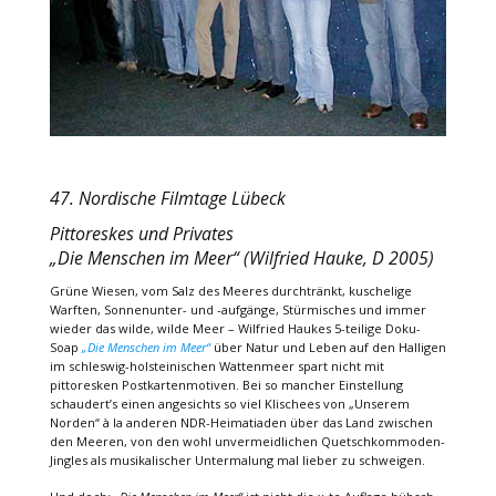
47. Nordische Filmtage Lübeck
Pittoreskes und Privates
„Die Menschen im Meer“ (Wilfried Hauke, D 2005)
Grüne Wiesen, vom Salz des Meeres durchtränkt, kuschelige
Warften, Sonnenunter- und -aufgänge, Stürmisches und immer
wieder das wilde, wilde Meer – Wilfried Haukes 5-teilige Doku-
Soap
„Die Menschen im Meer“
über Natur und Leben auf den Halligen
im schleswig-holsteinischen Wattenmeer spart nicht mit
pittoresken Postkartenmotiven. Bei so mancher Einstellung
schaudert’s einen angesichts so viel Klischees von „Unserem
Norden“ à la anderen NDR-Heimatiaden über das Land zwischen
den Meeren, von den wohl unvermeidlichen Quetschkommoden-
Jingles als musikalischer Untermalung mal lieber zu schweigen.