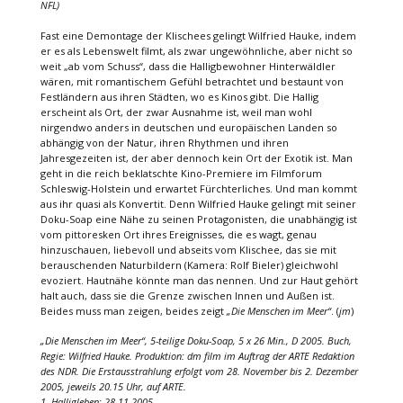
NFL)
Fast eine Demontage der Klischees gelingt Wilfried Hauke, indem
er es als Lebenswelt filmt, als zwar ungewöhnliche, aber nicht so
weit „ab vom Schuss“, dass die Halligbewohner Hinterwäldler
wären, mit romantischem Gefühl betrachtet und bestaunt von
Festländern aus ihren Städten, wo es Kinos gibt. Die Hallig
erscheint als Ort, der zwar Ausnahme ist, weil man wohl
nirgendwo anders in deutschen und europäischen Landen so
abhängig von der Natur, ihren Rhythmen und ihren
Jahresgezeiten ist, der aber dennoch kein Ort der Exotik ist. Man
geht in die reich beklatschte Kino-Premiere im Filmforum
Schleswig-Holstein und erwartet Fürchterliches. Und man kommt
aus ihr quasi als Konvertit. Denn Wilfried Hauke gelingt mit seiner
Doku-Soap eine Nähe zu seinen Protagonisten, die unabhängig ist
vom pittoresken Ort ihres Ereignisses, die es wagt, genau
hinzuschauen, liebevoll und abseits vom Klischee, das sie mit
berauschenden Naturbildern (Kamera: Rolf Bieler) gleichwohl
evoziert. Hautnähe könnte man das nennen. Und zur Haut gehört
halt auch, dass sie die Grenze zwischen Innen und Außen ist.
Beides muss man zeigen, beides zeigt
„Die Menschen im Meer“
. (
jm
)
„Die Menschen im Meer“, 5-teilige Doku-Soap, 5 x 26 Min., D 2005. Buch,
Regie: Wilfried Hauke. Produktion: dm film im Auftrag der ARTE Redaktion
des NDR. Die Erstausstrahlung erfolgt vom 28. November bis 2. Dezember
2005, jeweils 20.15 Uhr, auf ARTE.
1. Halligleben: 28.11.2005