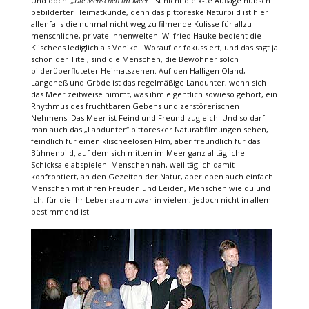
Und doch:
„Die Menschen im Meer“
ist nicht die x-te Auflage hübsch
bebilderter Heimatkunde, denn das pittoreske Naturbild ist hier
allenfalls die nunmal nicht weg zu filmende Kulisse für allzu
menschliche, private Innenwelten. Wilfried Hauke bedient die
Klischees lediglich als Vehikel. Worauf er fokussiert, und das sagt ja
schon der Titel, sind die Menschen, die Bewohner solch
bilderüberfluteter Heimatszenen. Auf den Halligen Oland,
Langeneß und Gröde ist das regelmäßige Landunter, wenn sich
das Meer zeitweise nimmt, was ihm eigentlich sowieso gehört, ein
Rhythmus des fruchtbaren Gebens und zerstörerischen
Nehmens. Das Meer ist Feind und Freund zugleich. Und so darf
man auch das „Landunter“ pittoresker Naturabfilmungen sehen,
feindlich für einen klischeelosen Film, aber freundlich für das
Bühnenbild, auf dem sich mitten im Meer ganz alltägliche
Schicksale abspielen. Menschen nah, weil täglich damit
konfrontiert, an den Gezeiten der Natur, aber eben auch einfach
Menschen mit ihren Freuden und Leiden, Menschen wie du und
ich, für die ihr Lebensraum zwar in vielem, jedoch nicht in allem
bestimmend ist.