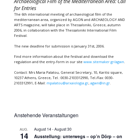
Archaeological Film of the Mediterranean Area: Call
for Entries
The 6th international meeting of archaeological film of the
mediterranean area, organized by AGON and ARCHAEOLOGY AND
ARTS magazine, will take place in Thessaloniki, Greece, autumn
2006, in collaboration with the Thessaloniki International Film
Festival.
The new deadline for submission is January 31st, 2006.
Find more information about the festival and download the
regulation and the entry-form in our site
www.sitemaker.gr/agwn
.
Contact: Mrs Maria Palatou, General Secretary, 10, Karitsi square,
10237 Athens, Greece, Tel.: 0030-2103312990, Tel./Fax: 0030-
2103312991, E-Mail:
mpalatou@arxaiologia.gr
,
agwn@in.gr
.
Anstehende Veranstaltungen
August 14
-
August 30
AUG.
14
Ausstellung: unterwegs – op’n Dörp – on