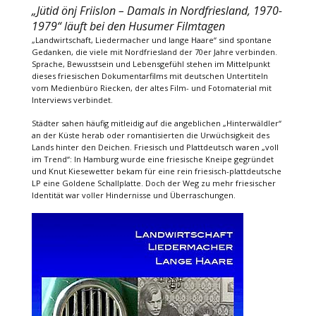
„Jütid önj Friislon – Damals in Nordfriesland, 1970-
1979“ läuft bei den Husumer Filmtagen
„Landwirtschaft, Liedermacher und lange Haare“ sind spontane
Gedanken, die viele mit Nordfriesland der 70er Jahre verbinden.
Sprache, Bewusstsein und Lebensgefühl stehen im Mittelpunkt
dieses friesischen Dokumentarfilms mit deutschen Untertiteln
vom Medienbüro Riecken, der altes Film- und Fotomaterial mit
Interviews verbindet.
Städter sahen häufig mitleidig auf die angeblichen „Hinterwäldler“
an der Küste herab oder romantisierten die Urwüchsigkeit des
Lands hinter den Deichen. Friesisch und Plattdeutsch waren „voll
im Trend“: In Hamburg wurde eine friesische Kneipe gegründet
und Knut Kiesewetter bekam für eine rein friesisch-plattdeutsche
LP eine Goldene Schallplatte. Doch der Weg zu mehr friesischer
Identität war voller Hindernisse und Überraschungen.