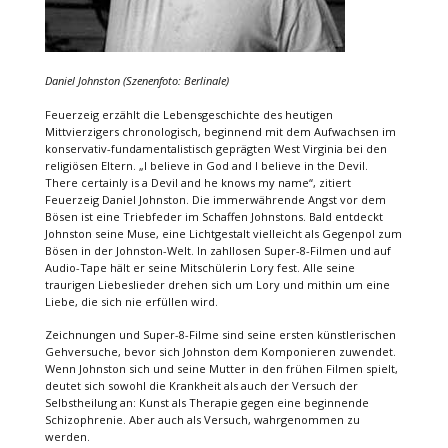
Daniel Johnston (Szenenfoto: Berlinale)
Feuerzeig erzählt die Lebensgeschichte des heutigen
Mittvierzigers chronologisch, beginnend mit dem Aufwachsen im
konservativ-fundamentalistisch geprägten West Virginia bei den
religiösen Eltern. „I believe in God and I believe in the Devil.
There certainly is a Devil and he knows my name“, zitiert
Feuerzeig Daniel Johnston. Die immerwährende Angst vor dem
Bösen ist eine Triebfeder im Schaffen Johnstons. Bald entdeckt
Johnston seine Muse, eine Lichtgestalt vielleicht als Gegenpol zum
Bösen in der Johnston-Welt. In zahllosen Super-8-Filmen und auf
Audio-Tape hält er seine Mitschülerin Lory fest. Alle seine
traurigen Liebeslieder drehen sich um Lory und mithin um eine
Liebe, die sich nie erfüllen wird.
Zeichnungen und Super-8-Filme sind seine ersten künstlerischen
Gehversuche, bevor sich Johnston dem Komponieren zuwendet.
Wenn Johnston sich und seine Mutter in den frühen Filmen spielt,
deutet sich sowohl die Krankheit als auch der Versuch der
Selbstheilung an: Kunst als Therapie gegen eine beginnende
Schizophrenie. Aber auch als Versuch, wahrgenommen zu
werden.