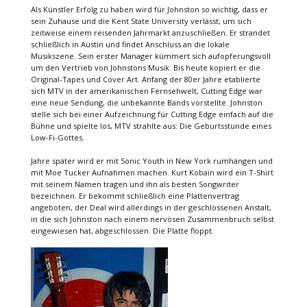
Als Künstler Erfolg zu haben wird für Johnston so wichtig, dass er
sein Zuhause und die Kent State University verlässt, um sich
zeitweise einem reisenden Jahrmarkt anzuschließen. Er strandet
schließlich in Austin und findet Anschluss an die lokale
Musikszene. Sein erster Manager kümmert sich aufopferungsvoll
um den Vertrieb von Johnstons Musik. Bis heute kopiert er die
Original-Tapes und Cover Art. Anfang der 80er Jahre etablierte
sich MTV in der amerikanischen Fernsehwelt, Cutting Edge war
eine neue Sendung, die unbekannte Bands vorstellte. Johnston
stelle sich bei einer Aufzeichnung für Cutting Edge einfach auf die
Bühne und spielte los, MTV strahlte aus: Die Geburtsstunde eines
Low-Fi-Gottes.
Jahre später wird er mit Sonic Youth in New York rumhängen und
mit Moe Tucker Aufnahmen machen. Kurt Kobain wird ein T-Shirt
mit seinem Namen tragen und ihn als besten Songwriter
bezeichnen. Er bekommt schließlich eine Plattenvertrag
angeboten, der Deal wird allerdings in der geschlossenen Anstalt,
in die sich Johnston nach einem nervösen Zusammenbruch selbst
eingewiesen hat, abgeschlossen. Die Platte floppt.