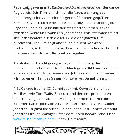
Feuerzeig gewann mit
„The Devil and Daniel Johnston“
den Sundance
Regiepreis. Sein Film ist nicht nur die Nachzeichnung des
Lebenswegs eines von seinen eigenen Dämonen gequälten
Künstlers, sie ist auch eine Liebeserklärung an eine Underground-
Legende und eine Fallstudie der oft zitierten Persönlichkeit
zwischen Genie und Wahnsinn. Johnstons Genialität transportiert
sich insbesondere durch die Musik, die den ganzen Film
durchzieht. Der Film zeigt aber auch die sehr konkrete
Problematik, mit einem psychisch-kranken Menschen als Freund
oder verantwortlicher Elternteil umzugehen.
Als ob das noch nicht genug wäre, zieht Feuerzeig durch die
liebevolle und akribische Art der Montage auf Bild und Tonebene
eine Parallele zur Arbeitsweise von Johnston und macht seinen
Film zu einem Teil des Gesamtkunstwerkes Daniel Johnston.
P.S.: Gerade ist eine CD-Compilation mit Coverversionen von
Musikern wie Tom Waits, Beck u.a. und den entsprechenden
Johnston-Originalen auf den Markt gekommen. Die Einnahmen
kommen Daniel Jonhston zu Gute. Titel: The Late Great Daniel
Johnston. Original-Kassetten, Zeichnungen und T-Shirts vertreibt
Johnstons treuer Manager unter dem Stress Record Label über
www.museumoflove.com
. Check it out! (
dakro
)