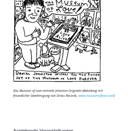
Das Museum of Love vertreibt Johnston Originale (Abbildung mit
freundlicher Genehmigung von Stress Records,
www.museumoflove.com
)
Anstehende Veranstaltungen