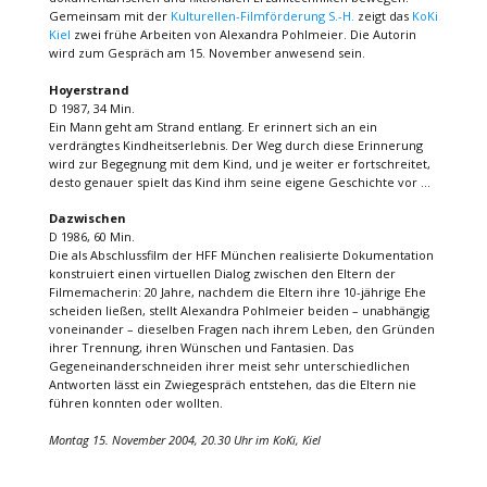
Gemeinsam mit der
Kulturellen-Filmförderung S.-H.
zeigt das
KoKi
Kiel
zwei frühe Arbeiten von Alexandra Pohlmeier. Die Autorin
wird zum Gespräch am 15. November anwesend sein.
Hoyerstrand
D 1987, 34 Min.
Ein Mann geht am Strand entlang. Er erinnert sich an ein
verdrängtes Kindheitserlebnis. Der Weg durch diese Erinnerung
wird zur Begegnung mit dem Kind, und je weiter er fortschreitet,
desto genauer spielt das Kind ihm seine eigene Geschichte vor …
Dazwischen
D 1986, 60 Min.
Die als Abschlussfilm der HFF München realisierte Dokumentation
konstruiert einen virtuellen Dialog zwischen den Eltern der
Filmemacherin: 20 Jahre, nachdem die Eltern ihre 10-jährige Ehe
scheiden ließen, stellt Alexandra Pohlmeier beiden – unabhängig
voneinander – dieselben Fragen nach ihrem Leben, den Gründen
ihrer Trennung, ihren Wünschen und Fantasien. Das
Gegeneinanderschneiden ihrer meist sehr unterschiedlichen
Antworten lässt ein Zwiegespräch entstehen, das die Eltern nie
führen konnten oder wollten.
Montag 15. November 2004, 20.30 Uhr im KoKi, Kiel