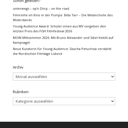
Schon gelesen?
unterwegs – op’n Dörp – on the road
Filmreihe im Kino in der Pumpe: Béla Tarr – Die Melancholie des
Widerstands
Young Audience Award: Schüler:innen aus MV vergeben den
letzten Preis des FiSH Filmfestival 2026
MOIN Mittsommer 2026: Mit Bruno Alexander und Sibel Kekilli auf
Kampnagel
Neue Kuratorin für Young Audience: Dascha Petuchow verstärkt
die Nordischen Filmtage Lübeck
Archiv
Archiv
Rubriken
Rubriken