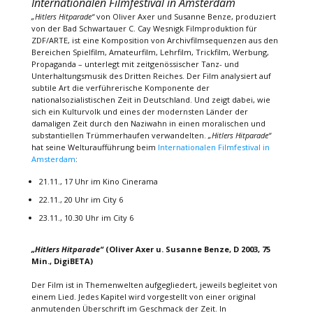
Internationalen Filmfestival in Amsterdam
„Hitlers Hitparade“
von Oliver Axer und Susanne Benze, produziert
von der Bad Schwartauer C. Cay Wesnigk Filmproduktion für
ZDF/ARTE, ist eine Komposition von Archivfilmsequenzen aus den
Bereichen Spielfilm, Amateurfilm, Lehrfilm, Trickfilm, Werbung,
Propaganda – unterlegt mit zeitgenössischer Tanz- und
Unterhaltungsmusik des Dritten Reiches. Der Film analysiert auf
subtile Art die verführerische Komponente der
nationalsozialistischen Zeit in Deutschland. Und zeigt dabei, wie
sich ein Kulturvolk und eines der modernsten Länder der
damaligen Zeit durch den Naziwahn in einen moralischen und
substantiellen Trümmerhaufen verwandelten.
„Hitlers Hitparade“
hat seine Welturaufführung beim
Internationalen Filmfestival in
Amsterdam
:
21.11., 17 Uhr im Kino Cinerama
22.11., 20 Uhr im City 6
23.11., 10.30 Uhr im City 6
„Hitlers Hitparade“
(Oliver Axer u. Susanne Benze, D 2003, 75
Min., DigiBETA)
Der Film ist in Themenwelten aufgegliedert, jeweils begleitet von
einem Lied. Jedes Kapitel wird vorgestellt von einer original
anmutenden Überschrift im Geschmack der Zeit. In