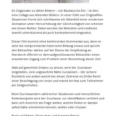
Im Gegensatz zu stillen Bildern – von Bauhaus bis Dix – ist dies
eine Collage aus lebenden Bildern. In einer Fülle von Originalfilm-
Situationen formt sich schrittweise ein Sittenbild einer modernen
Zivilisation unter Hervorhebung der Gleichzeitigkeit von schönen
wie bösen Welten. Dabei werden die Melodien und Liedtexte
sowohl unterstützend als auch kontrastierend eingesetzt.
Dieser Film kommt ohne belehrenden Kommentar aus, denn er
setzt die entsprechende historische Bildung voraus und spricht
den Betrachter stärker auf der Ebene der Empfindung an.
Hierdurch offeriert er dem aufgeschlossenen Betrachter einen
erweiterten Zugang zum Problem einer Beurteilung dieser Zeit.
Statt auf gewohnte Distanz zu setzen, wird der Zuschauer
eingeladen, eine ungewohnte Nähe zuzulassen – der sichere
Rückblick von außen weicht bei dieser Zeitreise ins Dritte Reich
einer Besichtigung von innen und macht ihn fast zum Teilnehmer
am Zeitgeschehen.
Beim Durchwandern zahlreicher Situationen und menschlicher
Rollenbeispiele wird der Zuschauer zur Identifikation verführt und
kann sich innerlich die Frage stellen, welche Rollen er damals
selbst hätte einnehmen können, wollen oder müssen.
Buch und Regie: Oliver Axer und Susanne Benze;