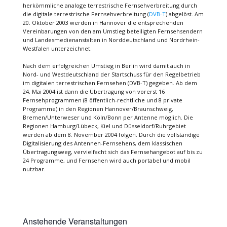
herkömmliche analoge terrestrische Fernsehverbreitung durch
die digitale terrestrische Fernsehverbreitung (
DVB-T
) abgelöst. Am
20. Oktober 2003 werden in Hannover die entsprechenden
Vereinbarungen von den am Umstieg beteiligten Fernsehsendern
und Landesmedienanstalten in Norddeutschland und Nordrhein-
Westfalen unterzeichnet.
Nach dem erfolgreichen Umstieg in Berlin wird damit auch in
Nord- und Westdeutschland der Startschuss für den Regelbetrieb
im digitalen terrestrischen Fernsehen (DVB-T) gegeben. Ab dem
24. Mai 2004 ist dann die Übertragung von vorerst 16
Fernsehprogrammen (8 öffentlich-rechtliche und 8 private
Programme) in den Regionen Hannover/Braunschweig,
Bremen/Unterweser und Köln/Bonn per Antenne möglich. Die
Regionen Hamburg/Lübeck, Kiel und Düsseldorf/Ruhrgebiet
werden ab dem 8. November 2004 folgen. Durch die vollständige
Digitalisierung des Antennen-Fernsehens, dem klassischen
Übertragungsweg, vervielfacht sich das Fernsehangebot auf bis zu
24 Programme, und Fernsehen wird auch portabel und mobil
nutzbar.
Anstehende Veranstaltungen