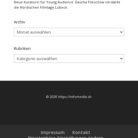
Neue Kuratorin für Young Audience: Dascha Petuchow verstärkt
die Nordischen Filmtage Lübeck
Archiv
Archiv
Rubriken
Rubriken
© 2020 https://infomedia.sh
Impressum
Kontakt
Privatsphäre-Einstellungen ändern