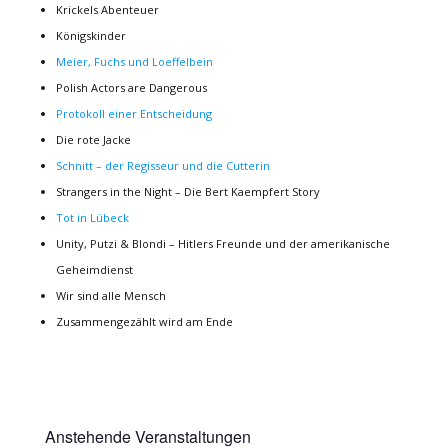
Krickels Abenteuer
Königskinder
Meier, Fuchs und Loeffelbein
Polish Actors are Dangerous
Protokoll einer Entscheidung
Die rote Jacke
Schnitt – der Regisseur und die Cutterin
Strangers in the Night – Die Bert Kaempfert Story
Tot in Lübeck
Unity, Putzi & Blondi – Hitlers Freunde und der amerikanische
Geheimdienst
Wir sind alle Mensch
Zusammengezählt wird am Ende
Anstehende Veranstaltungen