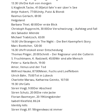
13.30 UhrDie Kuh von morgen
U.Koglin/A.Tacke, 41:00Jetzt fahr`n wir über`n See
Antje Hubert, 77:00Unity, Putzi & Blondi
Rasmus Gerlach, 69:00
Helgoland
Barbara Thiel, 60:00Der erste Blick
Christoph Rupprecht, 30:00Die Verschwörung – Aufstieg und Fall
des Salvador Allende
Michael Trabitzsch, 65:00
16.00 UhrStrangers In The Night – Die Bert Kaempfert-Story
Marc Boettcher, 120:00
16.30 UhrProtokoll einer Entscheidung
Thomas Plöger, 20:00Schnitt – Der Regisseur und die Cutterin
S. Fruchtmann, K. Radziwill, 45:00Wir sind alle Mensch
Peter u. Karla Bech, 19:00
Amor, Venus und der Tod
Wilfried Hauke, 87:00Meier, Fuchs und Loeffelbein
Ulrich Bähr, 75:00Tot in Lübeck
Charlotte Marsau, Katharina Geinitz, 107:00
19.30 UhrCalls
Sören Voigt, 9:00Der Abschied
Sören Schulz, 20:00Die rote Jacke
Florian Baxmeyer, 20:19Königskinder
Isabell Kleefeld, 86:24
Identity kills
Sören Voigt, 81:18Irgendwas ist immer