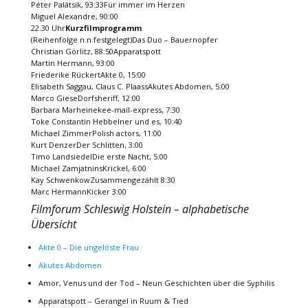
Péter Palátsik, 93:33Für immer im Herzen
Miguel Alexandre, 90:00
22.30 Uhr
Kurzfilmprogramm
(Reihenfolge n.n.festgelegt)Das Duo – Bauernopfer
Christian Görlitz, 88:50Apparatspott
Martin Hermann, 93:00
Friederike RückertAkte 0, 15:00
Elisabeth Saggau, Claus C. PlaassAkutes Abdomen, 5:00
Marco GieseDorfsheriff, 12:00
Barbara Marheinekee-mail-express, 7:30
Toke Constantin Hebbelner und es, 10:40
Michael ZimmerPolish actors, 11:00
Kurt DenzerDer Schlitten, 3:00
Timo LandsiedelDie erste Nacht, 5:00
Michael ZamjatninsKrickel, 6:00
Kay SchwenkowZusammengezählt 8:30
Marc HermannKicker 3:00
Filmforum Schleswig Holstein – alphabetische
Übersicht
Akte 0 – Die ungelöste Frau
Akutes Abdomen
Amor, Venus und der Tod – Neun Geschichten über die Syphilis
Apparatspott – Gerangel in Ruum & Tied