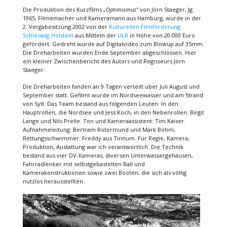
Die Produktion des Kurzfilms
„Optimismus“
von Jörn Staeger, Jg.
1965, Filmemacher und Kameramann aus Hamburg, wurde in der
2. Vergabesitzung 2002 von der
Kulturellen Filmförderung
Schleswig-Holstein
aus Mitteln der
ULR
in Höhe von 20.000 Euro
gefördert. Gedreht wurde auf Digitalvideo zum Blowup auf 35mm.
Die Dreharbeiten wurden Ende September abgeschlossen. Hier
ein kleiner Zwischenbericht des Autors und Regisseurs Jörn
Staeger:
Die Dreharbeiten fanden an 9 Tagen verteilt über Juli August und
September statt. Gefilmt wurde im Nordseewasser und am Strand
von Sylt. Das Team bestand aus folgenden Leuten: In den
Hauptrollen, die Nordsee und Jess Koch, in den Nebenrollen: Birgit
Lange und Nils Prelle. Ton und Kameraassistent: Tim Kaiser.
Aufnahmeleitung: Bertram Rotermund und Mark Böhm,
Rettungsschwimmer: Freddy aus Tinnum. Für Regie, Kamera,
Produktion, Austattung war ich verantwortlich. Die Technik
bestand aus vier DV-Kameras, diversen Unterwassergehäusen,
Fahrradlenker mit selbstgebastelten Ball und
Kamerakonstruktionen sowie zwei Booten, die sich als völlig
nutzlos herausstellten.