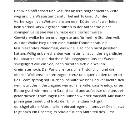
Der Wind pfiff scharf und kalt, riss unsere mitgebrachten Zelte
weg und die Wassertemperatur fiel auf 16 Grad. Auf die
Vorhersagen von Wetterdiensten oder Küstenprofis war leider
kein Verlass. Als wir gerade mitten in der Aufnahme einer
sonnigen Ballszene waren, raste eine pechschwarze
Gewitterwolke heran und regnete uns für mehre Stunden voll.
Aus der Wolke hing unten eine dunkle Fahne herab, ein
faszinierendes Phänomen, das wir alle so noch nicht gesehen
hatten. Völlig unberechenbar war natürlich auch der eigentliche
Hauptdarsteller, die Nordsee. Mal begegnete uns das Wasser
spiegelglatt wie ein See, dann türmten sich die Wellen
dreimeterhoch. Der Wind drehte sich z.T. stündlich und die
oberen Wolkenschichten zogen kreuz und quer zu den unteren.
Das Team sprang mit Flüchen ins kalte Wasser und versuchte sich
warmzurudern. Beruhigend war auf alle Fälle, dass Freddy, unser
Rettungsschwimmer, am Strand stand und aufpasste und uns bei
gefährlichen Strömungen und Buhnen wieder rauspfiff. Alle haben
prima gearbeitet und trotz der Unbill erstaunlich gut
durchgehalten. Alles in allem ein aufregend intensiver Dreh. Jetzt
folgt noch ein Drehtag im Studio für den Mittelteil des Films.