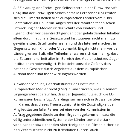
Auf Einladung der Freiwilligen Selbstkontrolle der Filmwirtschaft
(FSK) und der Freiwilligen Selbstkontrolle Fernsehen (FSF) trafen
sich die Filmprüfstellen aller europäischen Länder vom 3. bis 5.
September 2003 in Berlin. Angesichts der rasanten technischen
Entwicklung der Medien ist der Schutz von Kindern und
Jugendlichen vor beeinträchtigenden oder gefährdenden Inhalten
allein durch nationale Gesetze und Institutionen nicht mehr zu
gewährleisten. Satellitenfernsehen und das Internet machen, im
Gegensatz zum Kino- oder Videomarkt, längst nicht mehr vor den
Ländergrenzen halt. Alle Teilnehmer waren sich darin einig, dass
die Zusammenarbeit aller im Bereich des Medienschutzes tätigen
Institutionen notwendig ist. Es besteht sonst die Gefahr, dass
nationale Gesetze durch Angebote aus dem europäischen
Ausland mehr und mehr wirkungslos werden.
Alexander Scheuer, Geschäftsführer des Instituts für
Europäischen Medienrecht (EMR) in Saarbrücken, wies in seinem
Eingangsreferat darauf hin, dass der Jugendschutz auch die EU-
Kommission beschäftigt. Allerdings sei man sich in Brüssel darüber
im Klaren, dass dieses Thema zunächst in die Zuständigkeit der
Mitgliedstaaten falle. Ferner sei eine von der Kommission in
Auftrag gegebene Studie zu dem Ergebnis gekommen, dass die
völlig unterschiedlichen Systeme der Länder sowie die stark
voneinander abweichenden Altersfreigaben bei Filmen bisher bei
den Verbrauchern nicht zu Irritationen führen. Auch