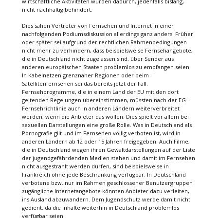
wirtschaftliche Aktivitäten würden dadurch, jedenfalls bislang,
nicht nachhaltig behindert.
Dies sahen Vertreter von Fernsehen und Internet in einer
nachfolgenden Podiumsdiskussion allerdings ganz anders. Früher
oder später sei aufgrund der rechtlichen Rahmenbedingungen
nicht mehr zu verhindern, dass beispielsweise Fernsehangebote,
die in Deutschland nicht zugelassen sind, über Sender aus
anderen europäischen Staaten problemlos zu empfangen seien.
In Kabelnetzen grenznaher Regionen oder beim
Satellitenfernsehen sei das bereits jetzt der Fall.
Fernsehprogramme, die in einem Land der EU mit den dort
geltenden Regelungen übereinstimmen, müssten nach der EG-
Fernsehrichtlinie auch in anderen Ländern weiterverbreitet
werden, wenn die Anbieter das wollen. Dies spielt vor allem bei
sexuellen Darstellungen eine große Rolle. Was in Deutschland als
Pornografie gilt und im Fernsehen völlig verboten ist, wird in
anderen Ländern ab 12 oder 15 Jahren freigegeben. Auch Filme,
die in Deutschland wegen ihren Gewaltdarstellungen auf der Liste
der jugendgefährdenden Medien stehen und damit im Fernsehen
nicht ausgestrahlt werden dürfen, sind beispielsweise in
Frankreich ohne jede Beschränkung verfügbar. In Deutschland
verbotene bzw. nur im Rahmen geschlossener Benutzergruppen
zugängliche Internetangebote könnten Anbieter dazu verleiten,
ins Ausland abzuwandern. Dem Jugendschutz werde damit nicht
gedient, da die Inhalte weiterhin in Deutschland problemlos
verfügbar seien.