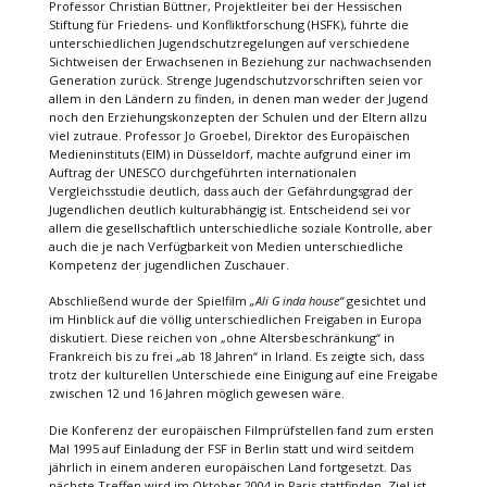
Professor Christian Büttner, Projektleiter bei der Hessischen
Stiftung für Friedens- und Konfliktforschung (HSFK), führte die
unterschiedlichen Jugendschutzregelungen auf verschiedene
Sichtweisen der Erwachsenen in Beziehung zur nachwachsenden
Generation zurück. Strenge Jugendschutzvorschriften seien vor
allem in den Ländern zu finden, in denen man weder der Jugend
noch den Erziehungskonzepten der Schulen und der Eltern allzu
viel zutraue. Professor Jo Groebel, Direktor des Europäischen
Medieninstituts (EIM) in Düsseldorf, machte aufgrund einer im
Auftrag der UNESCO durchgeführten internationalen
Vergleichsstudie deutlich, dass auch der Gefährdungsgrad der
Jugendlichen deutlich kulturabhängig ist. Entscheidend sei vor
allem die gesellschaftlich unterschiedliche soziale Kontrolle, aber
auch die je nach Verfügbarkeit von Medien unterschiedliche
Kompetenz der jugendlichen Zuschauer.
Abschließend wurde der Spielfilm
„Ali G inda house“
gesichtet und
im Hinblick auf die völlig unterschiedlichen Freigaben in Europa
diskutiert. Diese reichen von „ohne Altersbeschränkung“ in
Frankreich bis zu frei „ab 18 Jahren“ in Irland. Es zeigte sich, dass
trotz der kulturellen Unterschiede eine Einigung auf eine Freigabe
zwischen 12 und 16 Jahren möglich gewesen wäre.
Die Konferenz der europäischen Filmprüfstellen fand zum ersten
Mal 1995 auf Einladung der FSF in Berlin statt und wird seitdem
jährlich in einem anderen europäischen Land fortgesetzt. Das
nächste Treffen wird im Oktober 2004 in Paris stattfinden. Ziel ist