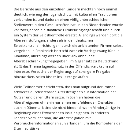
Die Berichte aus den einzelnen Ländern machten noch einmal
deutlich, wie eng der Jugendschutz mit kulturellen Traditionen
verbunden ist und dadurch einen völlig unterschiedlichen
Stellenwert in den Gesellschaften hat. In den Niederlanden wurde
vor zwei Jahren die staatliche Filmkeuring abgeschafft und durch
ein System der Selbstkontrolle ersetzt. Allerdings werden dort die
Alterseinstufungen, anders als in den deutschen
Selbstkontrolleinrichtungen, durch die anbietenden Firmen selbst
vergeben. In Frankreich herrscht zwar ein Vorlagezwang für alle
Kinofilme, allerdings werden über 90% ohne jede
Altersbeschränkung freigegeben. Im Gegensatz zu Deutschland
stößt das Thema Jugendschutz in der Öffentlichkeit kaum auf
Interesse. Versuche der Regierung, auf strengere Freigaben
hinzuwirken, seien bisher ins Leere gelaufen.
Viele Teilnehmer berichteten, dass man aufgrund der immer
schwerer durchsetzbaren Altersfreigaben auf Information der
Nutzer und deren Eltern setze. In Spanien haben die
Altersfreigaben ohnehin nur einen empfehlenden Charakter,
auch in Dänemark sind sie nicht bindend, wenn Minderjährige in
Begleitung eines Erwachsenen ins Kino gehen. In anderen
Ländern versucht man, die Altersfreigaben mit
Verbraucherinformationen zu verbinden, um die Kompetenz der
Eltern zu stärken.