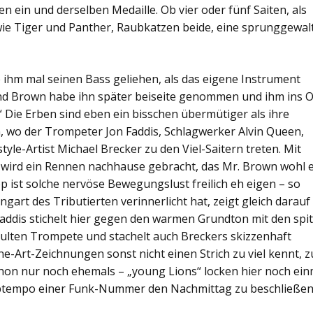
ten ein und derselben Medaille. Ob vier oder fünf Saiten, als
s wie Tiger und Panther, Raubkatzen beide, eine sprunggewalt
ihm mal seinen Bass geliehen, als das eigene Instrument
und Brown habe ihn später beiseite genommen und ihm ins 
“ Die Erben sind eben ein bisschen übermütiger als ihre
n, wo der Trompeter Jon Faddis, Schlagwerker Alvin Queen,
le-Artist Michael Brecker zu den Viel-Saitern treten. Mit
wird ein Rennen nachhause gebracht, das Mr. Brown wohl 
st solche nervöse Bewegungslust freilich eh eigen – so
art des Tributierten verinnerlicht hat, zeigt gleich darauf
 Faddis stichelt hier gegen den warmen Grundton mit den spi
hulten Trompete und stachelt auch Breckers skizzenhaft
ne-Art-Zeichnungen sonst nicht einen Strich zu viel kennt, z
chon nur noch ehemals – „young Lions“ locken hier noch ein
Uptempo einer Funk-Nummer den Nachmittag zu beschließen