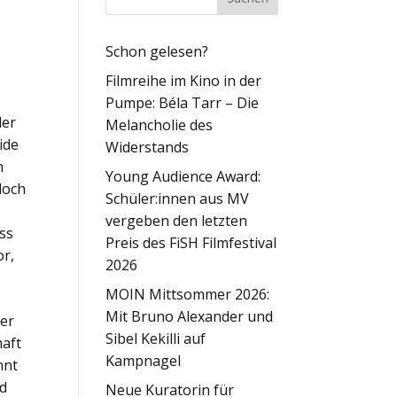
Schon gelesen?
Filmreihe im Kino in der
Pumpe: Béla Tarr – Die
der
Melancholie des
ide
Widerstands
n
Young Audience Award:
doch
Schüler:innen aus MV
-
vergeben den letzten
ss
Preis des FiSH Filmfestival
or,
2026
MOIN Mittsommer 2026:
Mit Bruno Alexander und
der
Sibel Kekilli auf
haft
Kampnagel
nnt
nd
Neue Kuratorin für