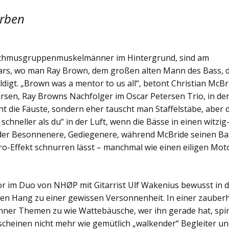
Erben
Rhythmusgruppenmuskelmänner im Hintergrund, sind am
Stars, wo man Ray Brown, dem großen alten Mann des Bass, 
ldigt. „Brown was a mentor to us all“, betont Christian McBr
rsen, Ray Browns Nachfolger im Oscar Petersen Trio, in de
ht die Fäuste, sondern eher tauscht man Staffelstäbe, aber 
chneller als du“ in der Luft, wenn die Bässe in einen witzig
i der Besonnenere, Gediegenere, während McBride seinen Ba
o-Effekt schnurren lässt – manchmal wie einen eiligen Mot
or im Duo von NHØP mit Gitarrist Ulf Wakenius bewusst in 
en Hang zu einer gewissen Versonnenheit. In einer zauber
änner Themen zu wie Wattebäusche, wer ihn gerade hat, spi
scheinen nicht mehr wie gemütlich „walkender“ Begleiter u