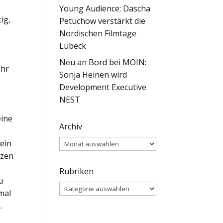
Young Audience: Dascha
ig,
Petuchow verstärkt die
Nordischen Filmtage
Lübeck
Neu an Bord bei MOIN:
Ohr
Sonja Heinen wird
Development Executive
NEST
eine
Archiv
Archiv
 ein
tzen
Rubriken
u
Rubriken
mal
.