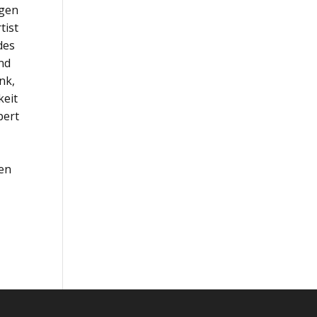
agen
tist
des
und
nk,
keit
pert
men