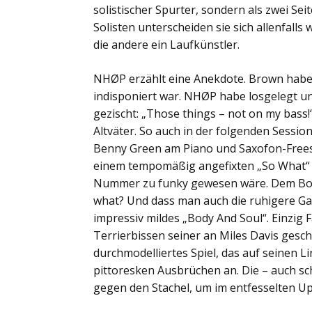
solistischer Spurter, sondern als zwei Sei
Solisten unterscheiden sie sich allenfall
die andere ein Laufkünstler.
NHØP erzählt eine Anekdote. Brown habe 
indisponiert war. NHØP habe losgelegt 
gezischt: „Those things – not on my bass!
Altväter. So auch in der folgenden Sessio
Benny Green am Piano und Saxofon-Freesty
einem tempomäßig angefixten „So What“ 
Nummer zu funky gewesen wäre. Dem Bop i
what? Und dass man auch die ruhigere Gang
impressiv mildes „Body And Soul“. Einzig
Terrierbissen seiner an Miles Davis gesc
durchmodelliertes Spiel, das auf seinen Li
pittoresken Ausbrüchen an. Die – auch s
gegen den Stachel, um im entfesselten 