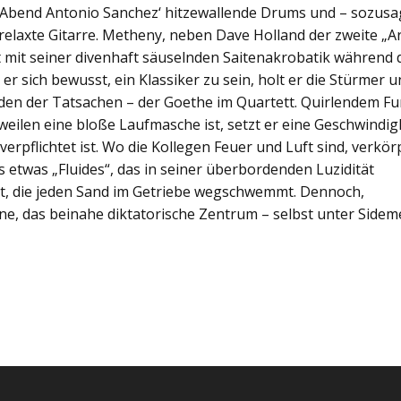
 Abend Antonio Sanchez‘ hitzewallende Drums und – sozus
relaxte Gitarre. Metheny, neben Dave Holland der zweite „Ar
eht mit seiner divenhaft säuselnden Saitenakrobatik während 
 er sich bewusst, ein Klassiker zu sein, holt er die Stürmer 
en der Tatsachen – der Goethe im Quartett. Quirlendem Fu
weilen eine bloße Laufmasche ist, setzt er eine Geschwindig
erpflichtet ist. Wo die Kollegen Feuer und Luft sind, verkör
etwas „Fluides“, das in seiner überbordenden Luzidität
ht, die jeden Sand im Getriebe wegschwemmt. Dennoch,
hne, das beinahe diktatorische Zentrum – selbst unter Side