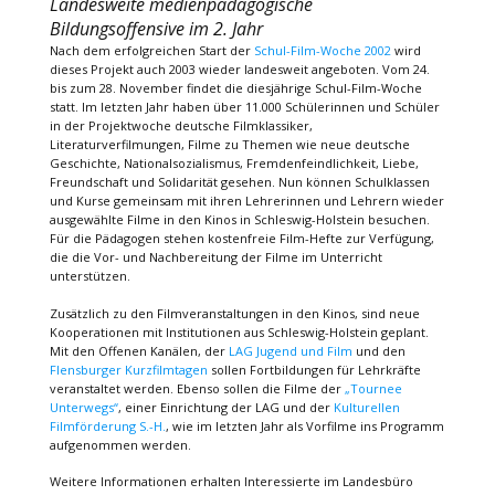
Landesweite medienpädagogische
Bildungsoffensive im 2. Jahr
Nach dem erfolgreichen Start der
Schul-Film-Woche 2002
wird
dieses Projekt auch 2003 wieder landesweit angeboten. Vom 24.
bis zum 28. November findet die diesjährige Schul-Film-Woche
statt. Im letzten Jahr haben über 11.000 Schülerinnen und Schüler
in der Projektwoche deutsche Filmklassiker,
Literaturverfilmungen, Filme zu Themen wie neue deutsche
Geschichte, Nationalsozialismus, Fremdenfeindlichkeit, Liebe,
Freundschaft und Solidarität gesehen. Nun können Schulklassen
und Kurse gemeinsam mit ihren Lehrerinnen und Lehrern wieder
ausgewählte Filme in den Kinos in Schleswig-Holstein besuchen.
Für die Pädagogen stehen kostenfreie Film-Hefte zur Verfügung,
die die Vor- und Nachbereitung der Filme im Unterricht
unterstützen.
Zusätzlich zu den Filmveranstaltungen in den Kinos, sind neue
Kooperationen mit Institutionen aus Schleswig-Holstein geplant.
Mit den Offenen Kanälen, der
LAG Jugend und Film
und den
Flensburger Kurzfilmtagen
sollen Fortbildungen für Lehrkräfte
veranstaltet werden. Ebenso sollen die Filme der
„Tournee
Unterwegs“
, einer Einrichtung der LAG und der
Kulturellen
Filmförderung S.-H.
, wie im letzten Jahr als Vorfilme ins Programm
aufgenommen werden.
Weitere Informationen erhalten Interessierte im Landesbüro