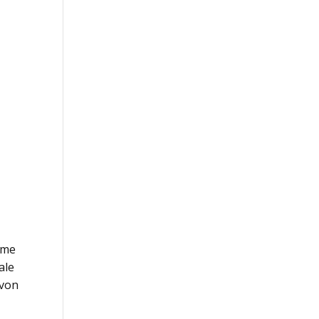
ilme
ale
 von