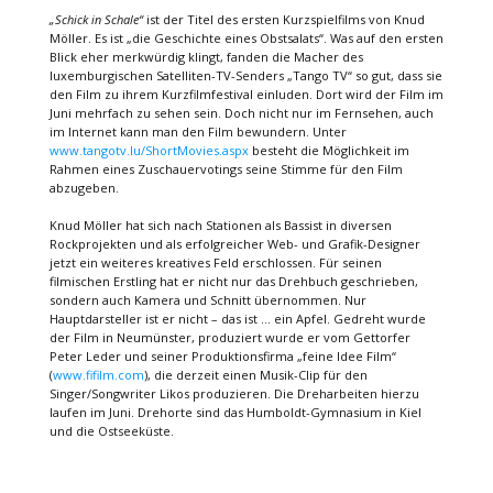
„Schick in Schale“
ist der Titel des ersten Kurzspielfilms von Knud
Möller. Es ist „die Geschichte eines Obstsalats“. Was auf den ersten
Blick eher merkwürdig klingt, fanden die Macher des
luxemburgischen Satelliten-TV-Senders „Tango TV“ so gut, dass sie
den Film zu ihrem Kurzfilmfestival einluden. Dort wird der Film im
Juni mehrfach zu sehen sein. Doch nicht nur im Fernsehen, auch
im Internet kann man den Film bewundern. Unter
www.tangotv.lu/ShortMovies.aspx
besteht die Möglichkeit im
Rahmen eines Zuschauervotings seine Stimme für den Film
abzugeben.
Knud Möller hat sich nach Stationen als Bassist in diversen
Rockprojekten und als erfolgreicher Web- und Grafik-Designer
jetzt ein weiteres kreatives Feld erschlossen. Für seinen
filmischen Erstling hat er nicht nur das Drehbuch geschrieben,
sondern auch Kamera und Schnitt übernommen. Nur
Hauptdarsteller ist er nicht – das ist … ein Apfel. Gedreht wurde
der Film in Neumünster, produziert wurde er vom Gettorfer
Peter Leder und seiner Produktionsfirma „feine Idee Film“
(
www.fifilm.com
), die derzeit einen Musik-Clip für den
Singer/Songwriter Likos produzieren. Die Dreharbeiten hierzu
laufen im Juni. Drehorte sind das Humboldt-Gymnasium in Kiel
und die Ostseeküste.