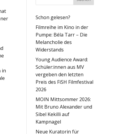
hat
Schon gelesen?
iner
Filmreihe im Kino in der
Pumpe: Béla Tarr – Die
Melancholie des
nd
Widerstands
me
Young Audience Award:
Schüler:innen aus MV
 in
vergeben den letzten
ale
Preis des FiSH Filmfestival
2026
MOIN Mittsommer 2026:
Mit Bruno Alexander und
Sibel Kekilli auf
Kampnagel
Neue Kuratorin für