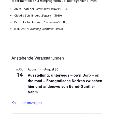
Experimentelles Kurzfilmprogramm u.a. mit folgenden Filmen:
Anita Thatcher:
„Permanent Waves“
(1966)
Claudia Schillinger:
„Between“
(1989)
Peter Tscherkassky:
„Tabula rasa“
(1989)
Jack Smith:
„Flaming Creatures“
(1963)
Anstehende Veranstaltungen
August 14
-
August 30
AUG.
14
Ausstellung: unterwegs – op’n Dörp – on
the road – Fotografische Notizen zwischen
hier und anderswo von Bernd-Günther
Nahm
Kalender anzeigen