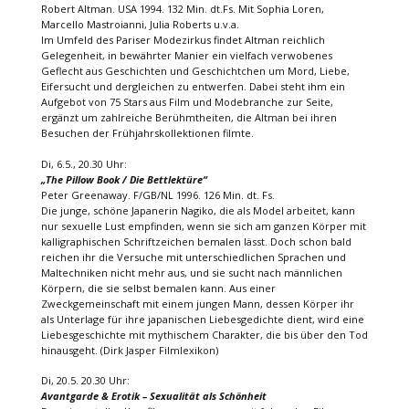
Robert Altman. USA 1994. 132 Min. dt.Fs. Mit Sophia Loren,
Marcello Mastroianni, Julia Roberts u.v.a.
Im Umfeld des Pariser Modezirkus findet Altman reichlich
Gelegenheit, in bewährter Manier ein vielfach verwobenes
Geflecht aus Geschichten und Geschichtchen um Mord, Liebe,
Eifersucht und dergleichen zu entwerfen. Dabei steht ihm ein
Aufgebot von 75 Stars aus Film und Modebranche zur Seite,
ergänzt um zahlreiche Berühmtheiten, die Altman bei ihren
Besuchen der Frühjahrskollektionen filmte.
Di, 6.5., 20.30 Uhr:
„The Pillow Book / Die Bettlektüre“
Peter Greenaway. F/GB/NL 1996. 126 Min. dt. Fs.
Die junge, schöne Japanerin Nagiko, die als Model arbeitet, kann
nur sexuelle Lust empfinden, wenn sie sich am ganzen Körper mit
kalligraphischen Schriftzeichen bemalen lässt. Doch schon bald
reichen ihr die Versuche mit unterschiedlichen Sprachen und
Maltechniken nicht mehr aus, und sie sucht nach männlichen
Körpern, die sie selbst bemalen kann. Aus einer
Zweckgemeinschaft mit einem jungen Mann, dessen Körper ihr
als Unterlage für ihre japanischen Liebesgedichte dient, wird eine
Liebesgeschichte mit mythischem Charakter, die bis über den Tod
hinausgeht. (Dirk Jasper Filmlexikon)
Di, 20.5. 20.30 Uhr:
Avantgarde & Erotik – Sexualität als Schönheit