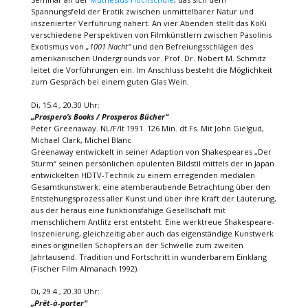
Spannungsfeld der Erotik zwischen unmittelbarer Natur und
inszenierter Verführung nähert. An vier Abenden stellt das KoKi
verschiedene Perspektiven von Filmkünstlern zwischen Pasolinis
Exotismus von
„1001 Nacht“
und den Befreiungsschlägen des
amerikanischen Undergrounds vor. Prof. Dr. Nobert M. Schmitz
leitet die Vorführungen ein. Im Anschluss besteht die Möglichkeit
zum Gespräch bei einem guten Glas Wein.
Di, 15.4., 20.30 Uhr:
„Prospero’s Books / Prosperos Bücher“
Peter Greenaway. NL/F/It 1991. 126 Min. dt.Fs. Mit John Gielgud,
Michael Clark, Michel Blanc
Greenaway entwickelt in seiner Adaption von Shakespeares „Der
Sturm“ seinen persönlichen opulenten Bildstil mittels der in Japan
entwickelten HDTV-Technik zu einem erregenden medialen
Gesamtkunstwerk: eine atemberaubende Betrachtung über den
Entstehungsprozess aller Kunst und über ihre Kraft der Läuterung,
aus der heraus eine funktionsfähige Gesellschaft mit
menschlichem Antlitz erst entsteht. Eine werktreue Shakespeare-
Inszenierung, gleichzeitig aber auch das eigenständige Kunstwerk
eines originellen Schöpfers an der Schwelle zum zweiten
Jahrtausend. Tradition und Fortschritt in wunderbarem Einklang
(Fischer Film Almanach 1992).
Di, 29.4., 20.30 Uhr:
„Prêt-à-porter“