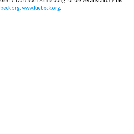
7065517. Dort auch Anmeldung für die Veranstaltung bis
ebeck.org
,
www.luebeck.org
.