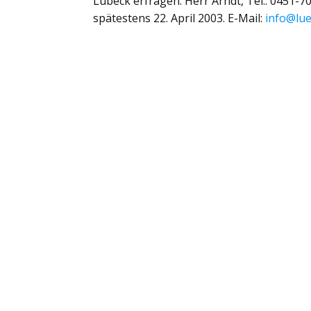
Lübeck erfragen: Herr Arndt, Tel.: 0451-
spätestens 22. April 2003. E-Mail:
info@lu