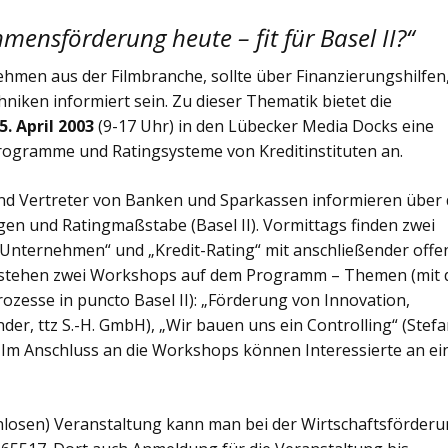
ensförderung heute – fit für Basel II?“
men aus der Filmbranche, sollte über Finanzierungshilfen
niken informiert sein. Zu dieser Thematik bietet die
5. April 2003
(9-17 Uhr) in den Lübecker Media Docks eine
rogramme und Ratingsysteme von Kreditinstituten an.
nd Vertreter von Banken und Sparkassen informieren über 
en und Ratingmaßstabe (Basel II). Vormittags finden zwei
Unternehmen“ und „Kredit-Rating“ mit anschließender offe
 stehen zwei Workshops auf dem Programm – Themen (mit 
ozesse in puncto Basel II): „Förderung von Innovation,
er, ttz S.-H. GmbH), „Wir bauen uns ein Controlling“ (Stef
 Im Anschluss an die Workshops können Interessierte an e
nlosen) Veranstaltung kann man bei der Wirtschaftsförder