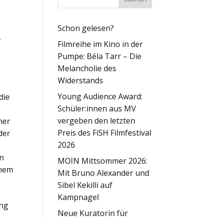
Schon gelesen?
,
Filmreihe im Kino in der
Pumpe: Béla Tarr – Die
Melancholie des
Widerstands
Young Audience Award:
die
Schüler:innen aus MV
vergeben den letzten
ner
Preis des FiSH Filmfestival
der
2026
an
MOIN Mittsommer 2026:
inem
Mit Bruno Alexander und
Sibel Kekilli auf
Kampnagel
ung
Neue Kuratorin für