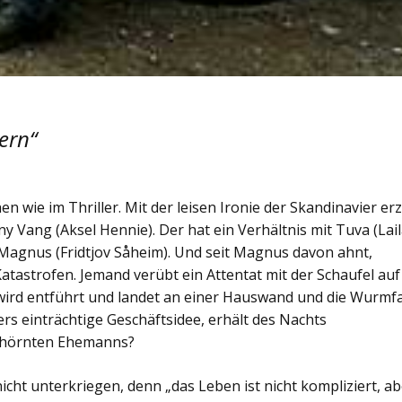
ern“
en wie im Thriller. Mit der leisen Ironie der Skandinavier er
ny Vang (Aksel Hennie). Der hat ein Verhältnis mit Tuva (Lai
Magnus (Fridtjov Såheim). Und seit Magnus davon ahnt,
tastrofen. Jemand verübt ein Attentat mit der Schaufel auf
 wird entführt und landet an einer Hauswand und die Wurmf
ers einträchtige Geschäftsidee, erhält des Nachts
gehörnten Ehemanns?
nicht unterkriegen, denn „das Leben ist nicht kompliziert, a