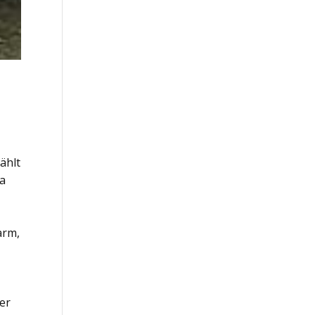
zählt
la
arm,
ber