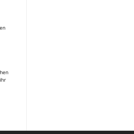
gen
chen
ihr