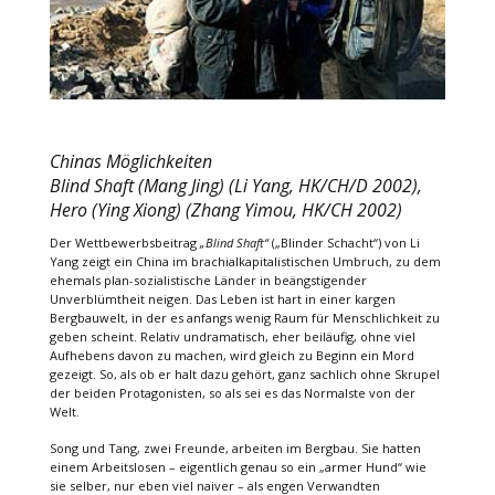
Chinas Möglichkeiten
Blind Shaft (Mang Jing) (Li Yang, HK/CH/D 2002),
Hero (Ying Xiong) (Zhang Yimou, HK/CH 2002)
Der Wettbewerbsbeitrag
„Blind Shaft“
(„Blinder Schacht“) von Li
Yang zeigt ein China im brachialkapitalistischen Umbruch, zu dem
ehemals plan-sozialistische Länder in beängstigender
Unverblümtheit neigen. Das Leben ist hart in einer kargen
Bergbauwelt, in der es anfangs wenig Raum für Menschlichkeit zu
geben scheint. Relativ undramatisch, eher beiläufig, ohne viel
Aufhebens davon zu machen, wird gleich zu Beginn ein Mord
gezeigt. So, als ob er halt dazu gehört, ganz sachlich ohne Skrupel
der beiden Protagonisten, so als sei es das Normalste von der
Welt.
Song und Tang, zwei Freunde, arbeiten im Bergbau. Sie hatten
einem Arbeitslosen – eigentlich genau so ein „armer Hund“ wie
sie selber, nur eben viel naiver – als engen Verwandten