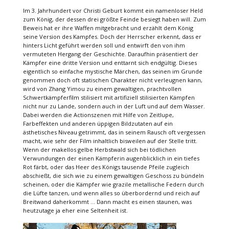
Im 3. Jahrhundert vor Christi Geburt kommt ein namenloser Held
zum König, der dessen drei größte Feinde besiegt haben will. Zum
Beweis hat er ihre Waffen mitgebracht und erzählt dem König
seine Version des Kampfes. Doch der Herrscher erkennt, dass er
hinters Licht geführt werden soll und entwirft den von ihm
vermuteten Hergang der Geschichte. Daraufhin präsentiert der
Kämpfer eine dritte Version und enttarnt sich endgültig. Dieses
eigentlich so einfache mystische Märchen, das seinen im Grunde
genommen doch oft statischen Charakter nicht verleugnen kann,
wird von Zhang Yimou zu einem gewaltigen, prachtvollen
Schwertkämpferfilm stilisiert mit artifiziell stilisierten Kämpfen
nicht nur zu Lande, sondern auch in der Luft und auf dem Wasser.
Dabei werden die Actionszenen mit Hilfe von Zeitlupe,
Farbeffekten und anderen üppigen Bildzutaten auf ein
ästhetisches Niveau getrimmt, das in seinem Rausch oft vergessen
macht, wie sehr der Film inhaltlich bisweilen auf der Stelle tritt.
Wenn der makellos gelbe Herbstwald sich bei tödlichen
Verwundungen der einen Kämpferin augenblicklich in ein tiefes
Rot färbt, oder das Heer des Königs tausende Pfeile zugleich
abschießt, die sich wie zu einem gewaltigen Geschoss zu bündeln
scheinen, oder die Kämpfer wie grazile metallische Federn durch
die Lüfte tanzen, und wenn alles so überbordernd und reich auf
Breitwand daherkommt … Dann macht es einen staunen, was
heutzutage ja eher eine Seltenheit ist.