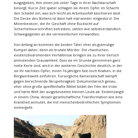
ausgegeben, ihm einen Job unter Tage in ihrer Nachbarschaft
besorgt. Kurze Zeit später schlagen sie ihrem Opfer im Schacht
den Schädel ein, was sich leicht als Arbeitsunfall kaschieren lässt.
Die Decke des Stollens ist dann halt mal wieder eingestürzt. Die
Minenbesitzer, die ihr Geschäft ohne Rücksicht auf
Sicherheitsvorschriften betreiben, zahlen wie selbstverständlich
Schweigegelder an die vermeintlichen Verwandten.
Von Anfang an kommen die beiden Täter eher als gutmütige
Kumpel daher, denn als brutale Mörder. Die chaotischen,
existenzbedrohenden Verhältnisse bringen sie zu ihrer tierisch
anmutenden Grausamkeit. Dass sie im Grunde genommen ganz
nette Kerle sind, wird in der weiteren Geschichte deutlich, in der
sie ihr nächstes Opfer, einen 16-jährigen fast noch Knaben, in die
Bergwerkswelt einführen. Fürsorgliche Kameradschaft kämpft
gegen berechnende Skrupellosigkeit. Dokumentarisch genau,
eher ohne große spielfilmhafte Mittel bildet der Film die triste
und harte Welt der ausgebeuteten kleinen Leute ab. Existenzangst
in einem China, dessen gesellschaftliche Transformation wie eine
Krankheit anmutet, die mit menschenbedrohlichen Symptomen
einhergeht.