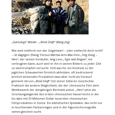
„Gutmütige“ Mörder – „Blind Shaft“ (Mang Jing)
Wie weit entfernt von der Gegenwart – oder vielleicht doch nicht?
– ist dagegen Zhang Yimous Martial-Arts-Märchen
„Ying Xiong –
Hero“
, der seinen Vorläufer, Ang Lees
„Tiger and Dragon“
, nie
verleugnen kann, auch weil er ihn in seinen Bildern zu jeder Zeit
zu übertrumpfen versucht. Und was für ein Kontrast zu der
jeglichen Schauwerten förmlich abholden, oft bedrückend
ärmlich wirkenden Produktion (was aber nicht als Vorwurf
gemeint ist) von
„Blind Shaft“
mit seiner bitteren Geschichte.
Praktisch die andere Möglichkeit, die der chinesische Film dem
Wettbewerb der diesjährigen Berlinale anbot.
„Hero“
setzt die
Gründungslegende des ersten chinesischen Kaiserreichs in der
bis dato mit 33 Millionen Dollar teuersten chinesischen
Filmproduktion in Szene. Ein ästhetisches Spektakel, das nicht nur
in leuchtenden Farbenreigen und in der Figurenchoreografie
seines gleichen sucht.