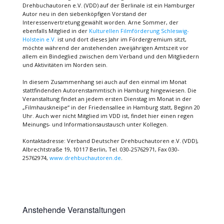
Drehbuchautoren e.V. (VDD) auf der Berlinale ist ein Hamburger
Autor neu in den siebenköpfigen Vorstand der
Interessenvertretung gewählt worden. Arne Sommer, der
ebenfalls Mitglied in der
Kulturellen Filmförderung Schleswig-
Holstein e.V.
ist und dort dieses Jahr im Fördergremium sitzt,
möchte während der anstehenden zweijährigen Amtszeit vor
allem ein Bindeglied zwischen dem Verband und den Mitgliedern
und Aktivitäten im Norden sein.
In diesem Zusammenhang sei auch auf den einmal im Monat
stattfindenden Autorenstammtisch in Hamburg hingewiesen. Die
Veranstaltung findet an jedem ersten Dienstag im Monat in der
„Filmhauskneipe“ in der Friedensallee in Hamburg statt, Beginn 20
Uhr. Auch wer nicht Mitglied im VDD ist, findet hier einen regen
Meinungs- und Informationsaustausch unter Kollegen.
Kontaktadresse: Verband Deutscher Drehbuchautoren e.V. (VDD),
Albrechtstraße 19, 10117 Berlin, Tel. 030-25762971, Fax 030-
25762974,
www.drehbuchautoren.de
.
Anstehende Veranstaltungen