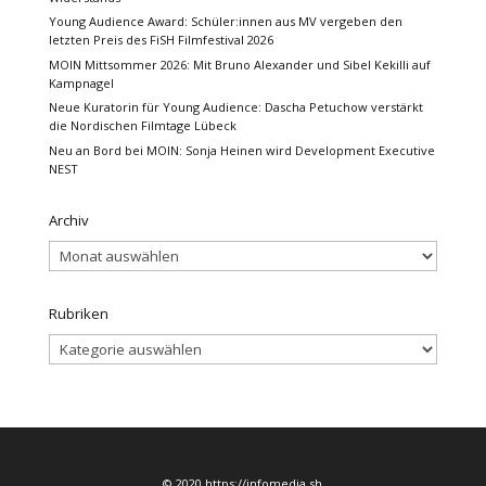
Young Audience Award: Schüler:innen aus MV vergeben den
letzten Preis des FiSH Filmfestival 2026
MOIN Mittsommer 2026: Mit Bruno Alexander und Sibel Kekilli auf
Kampnagel
Neue Kuratorin für Young Audience: Dascha Petuchow verstärkt
die Nordischen Filmtage Lübeck
Neu an Bord bei MOIN: Sonja Heinen wird Development Executive
NEST
Archiv
Archiv
Rubriken
Rubriken
© 2020 https://infomedia.sh