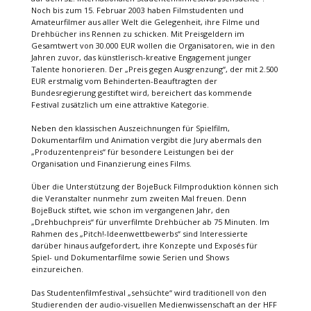
Noch bis zum 15. Februar 2003 haben Filmstudenten und
Amateurfilmer aus aller Welt die Gelegenheit, ihre Filme und
Drehbücher ins Rennen zu schicken. Mit Preisgeldern im
Gesamtwert von 30.000 EUR wollen die Organisatoren, wie in den
Jahren zuvor, das künstlerisch-kreative Engagement junger
Talente honorieren. Der „Preis gegen Ausgrenzung“, der mit 2.500
EUR erstmalig vom Behinderten-Beauftragten der
Bundesregierung gestiftet wird, bereichert das kommende
Festival zusätzlich um eine attraktive Kategorie.
Neben den klassischen Auszeichnungen für Spielfilm,
Dokumentarfilm und Animation vergibt die Jury abermals den
„Produzentenpreis“ für besondere Leistungen bei der
Organisation und Finanzierung eines Films.
Über die Unterstützung der BojeBuck Filmproduktion können sich
die Veranstalter nunmehr zum zweiten Mal freuen. Denn
BojeBuck stiftet, wie schon im vergangenen Jahr, den
„Drehbuchpreis“ für unverfilmte Drehbücher ab 75 Minuten. Im
Rahmen des „Pitch!-Ideenwettbewerbs“ sind Interessierte
darüber hinaus aufgefordert, ihre Konzepte und Exposés für
Spiel- und Dokumentarfilme sowie Serien und Shows
einzureichen.
Das Studentenfilmfestival „sehsüchte“ wird traditionell von den
Studierenden der audio-visuellen Medienwissenschaft an der HFF