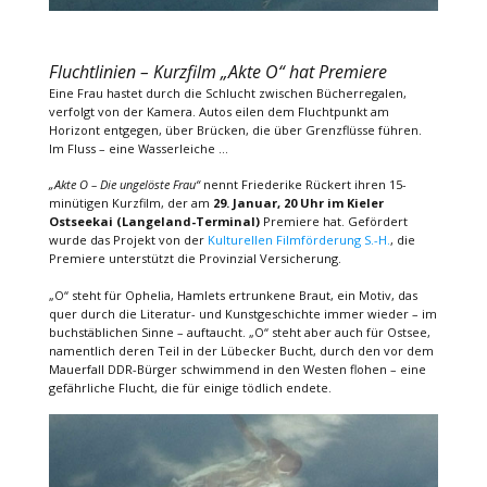
Fluchtlinien – Kurzfilm „Akte O“ hat Premiere
Eine Frau hastet durch die Schlucht zwischen Bücherregalen,
verfolgt von der Kamera. Autos eilen dem Fluchtpunkt am
Horizont entgegen, über Brücken, die über Grenzflüsse führen.
Im Fluss – eine Wasserleiche …
„Akte O – Die ungelöste Frau“
nennt Friederike Rückert ihren 15-
minütigen Kurzfilm, der am
29. Januar, 20 Uhr im Kieler
Ostseekai (Langeland-Terminal)
Premiere hat. Gefördert
wurde das Projekt von der
Kulturellen Filmförderung S.-H.
, die
Premiere unterstützt die Provinzial Versicherung.
„O“ steht für Ophelia, Hamlets ertrunkene Braut, ein Motiv, das
quer durch die Literatur- und Kunstgeschichte immer wieder – im
buchstäblichen Sinne – auftaucht. „O“ steht aber auch für Ostsee,
namentlich deren Teil in der Lübecker Bucht, durch den vor dem
Mauerfall DDR-Bürger schwimmend in den Westen flohen – eine
gefährliche Flucht, die für einige tödlich endete.