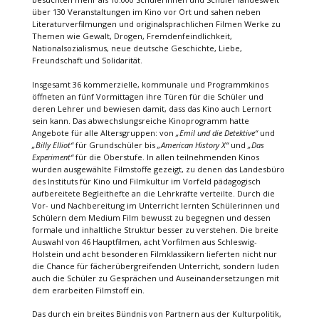
über 130 Veranstaltungen im Kino vor Ort und sahen neben
Literaturverfilmungen und originalsprachlichen Filmen Werke zu
Themen wie Gewalt, Drogen, Fremdenfeindlichkeit,
Nationalsozialismus, neue deutsche Geschichte, Liebe,
Freundschaft und Solidarität.
Insgesamt 36 kommerzielle, kommunale und Programmkinos
öffneten an fünf Vormittagen ihre Türen für die Schüler und
deren Lehrer und bewiesen damit, dass das Kino auch Lernort
sein kann. Das abwechslungsreiche Kinoprogramm hatte
Angebote für alle Altersgruppen: von
„Emil und die Detektive“
und
„Billy Elliot“
für Grundschüler bis
„American History X“
und
„Das
Experiment“
für die Oberstufe. In allen teilnehmenden Kinos
wurden ausgewählte Filmstoffe gezeigt, zu denen das Landesbüro
des Instituts für Kino und Filmkultur im Vorfeld pädagogisch
aufbereitete Begleithefte an die Lehrkräfte verteilte. Durch die
Vor- und Nachbereitung im Unterricht lernten Schülerinnen und
Schülern dem Medium Film bewusst zu begegnen und dessen
formale und inhaltliche Struktur besser zu verstehen. Die breite
Auswahl von 46 Hauptfilmen, acht Vorfilmen aus Schleswig-
Holstein und acht besonderen Filmklassikern lieferten nicht nur
die Chance für fächerübergreifenden Unterricht, sondern luden
auch die Schüler zu Gesprächen und Auseinandersetzungen mit
dem erarbeiten Filmstoff ein.
Das durch ein breites Bündnis von Partnern aus der Kulturpolitik,