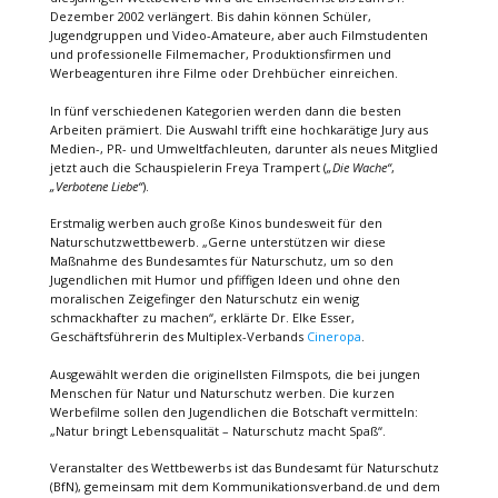
Dezember 2002 verlängert. Bis dahin können Schüler,
Jugendgruppen und Video-Amateure, aber auch Filmstudenten
und professionelle Filmemacher, Produktionsfirmen und
Werbeagenturen ihre Filme oder Drehbücher einreichen.
In fünf verschiedenen Kategorien werden dann die besten
Arbeiten prämiert. Die Auswahl trifft eine hochkarätige Jury aus
Medien-, PR- und Umweltfachleuten, darunter als neues Mitglied
jetzt auch die Schauspielerin Freya Trampert (
„Die Wache“
,
„Verbotene Liebe“
).
Erstmalig werben auch große Kinos bundesweit für den
Naturschutzwettbewerb. „Gerne unterstützen wir diese
Maßnahme des Bundesamtes für Naturschutz, um so den
Jugendlichen mit Humor und pfiffigen Ideen und ohne den
moralischen Zeigefinger den Naturschutz ein wenig
schmackhafter zu machen“, erklärte Dr. Elke Esser,
Geschäftsführerin des Multiplex-Verbands
Cineropa
.
Ausgewählt werden die originellsten Filmspots, die bei jungen
Menschen für Natur und Naturschutz werben. Die kurzen
Werbefilme sollen den Jugendlichen die Botschaft vermitteln:
„Natur bringt Lebensqualität – Naturschutz macht Spaß“.
Veranstalter des Wettbewerbs ist das Bundesamt für Naturschutz
(BfN), gemeinsam mit dem Kommunikationsverband.de und dem