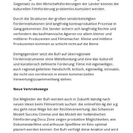
Gegensatz zu den Wirtschaftsförderungen der Länder können die
kulturellen Filmförderung problemlos kumuliert werden.
Durch die Strukturen der großen senderbeteiligten
Förderinstitutionen sind langfristig kontraproduktive Prozesse in
Gang gekommen: Die Sender sichern sich langfristig Rechte und
verhindern das kaufmännische Agieren vor allem kleiner und
mittlerer Produzenten und Filmemacher. Kleine und mittlere
Produzenten kommen so schlicht nicht auf die Beine.
Demgegenüber setzt die BuFi auf überregionale
Förderinstrumente ohne Mittelbindung und eine klar kulturell
und künstlerisch definierte Förderung: Filme mit eigenwilliger,
auch regional gefärbter Handschrift, kritisch, eigenwillig, innovativ,
die nicht von vornherein in einem kommerziellen
Verwertungszusammenhang stehen.
Neue Vertriebswege
Die Mitglieder der BuFi werden auch in Zukunft ständig nach
neuen Ideen beim Filmvertrieb suchen: die onlineFilm Ag der a.g.
doc geht neue Wege bei der Rechteverwertung, das Schweizer
Modell Succéss Cinema und das Modell der holländischen
Filmförderung Docu Zone zeigen produktive Möglichkeiten, wie
Dokumentarfilme und arthouse-Spielfilme im Kino optimal
plaziert werden können. Die BuFi verfolgt diese Ansätze und wird