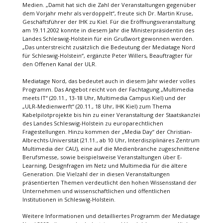
Medien. „Damit hat sich die Zahl der Veranstaltungen gegenüber
dem Vorjahr mehr als verdoppelt“, freute sich Dr. Martin Kruse,
Geschäftsführer der IHK zu Kiel. Für die Eröffnungsveranstaltung
am 19.11.2002 konnte in diesem Jahr die Ministerpräsidentin des
Landes Schleswig-Holstein für ein Grußwort gewonnen werden.
„Das unterstreicht zusätzlich die Bedeutung der Mediatage Nord
für Schleswig-Holstein“, ergänzte Peter Willers, Beauftragter für
den Offenen Kanal der ULR.
Mediatage Nord, das bedeutet auch in diesem Jahr wieder volles
Programm. Das Angebot reicht von der Fachtagung „Multimedia
meets IT“ (20.11., 13-18 Uhr, Multimedia Campus Kiel) und der
„ULR-Medienwerft“ (20.11., 18 Uhr, IHK Kiel) zum Thema
Kabelpilotprojekte bis hin zu einer Veranstaltung der Staatskanzlei
des Landes Schleswig-Holstein zu europarechtlichen
Fragestellungen. Hinzu kommen der „Media Day“ der Christian-
Albrechts-Universität (21.11., ab 10 Uhr, Interdisziplinäres Zentrum
Multimedia der CAU), eine auf die Medienbranche zugeschnittene
Berufsmesse, sowie beispielsweise Veranstaltungen über E-
Learning, Designfragen im Netz und Multimedia für die ältere
Generation. Die Vielzahl der in diesen Veranstaltungen
präsentierten Themen verdeutlicht den hohen Wissensstand der
Unternehmen und wissenschaftlichen und öffentlichen
Institutionen in Schleswig-Holstein.
Weitere Informationen und detailliertes Programm der Mediatage