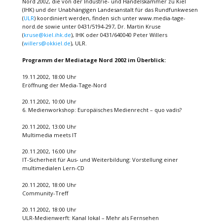
Nord 2002, die von der Industrie- und Handelskammer zu Kiel
(IHK) und der Unabhängigen Landesanstalt für das Rundfunkwesen
(
ULR
) koordiniert werden, finden sich unter www.media-tage-
nord.de sowie unter 0431/5194-297, Dr. Martin Kruse
(
kruse@kiel.ihk.de
), IHK oder 0431/640040 Peter Willers
(
willers@okkiel.de
), ULR.
Programm der Mediatage Nord 2002 im Überblick:
19.11.2002, 18:00 Uhr
Eröffnung der Media-Tage-Nord
20.11.2002, 10:00 Uhr
6. Medienworkshop: Europäisches Medienrecht – quo vadis?
20.11.2002, 13:00 Uhr
Multimedia meets IT
20.11.2002, 16:00 Uhr
IT-Sicherheit für Aus- und Weiterbildung: Vorstellung einer
multimedialen Lern-CD
20.11.2002, 18:00 Uhr
Community-Treff
20.11.2002, 18:00 Uhr
ULR-Medienwerft: Kanal lokal – Mehr als Fernsehen