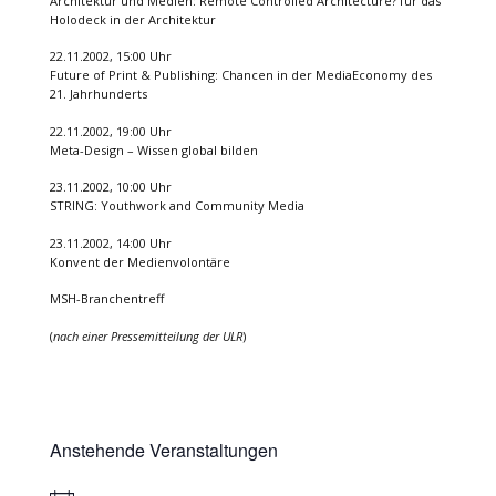
Architektur und Medien: Remote Controlled Architecture? für das
Holodeck in der Architektur
22.11.2002, 15:00 Uhr
Future of Print & Publishing: Chancen in der MediaEconomy des
21. Jahrhunderts
22.11.2002, 19:00 Uhr
Meta-Design – Wissen global bilden
23.11.2002, 10:00 Uhr
STRING: Youthwork and Community Media
23.11.2002, 14:00 Uhr
Konvent der Medienvolontäre
MSH-Branchentreff
(
nach einer Pressemitteilung der ULR
)
Anstehende Veranstaltungen