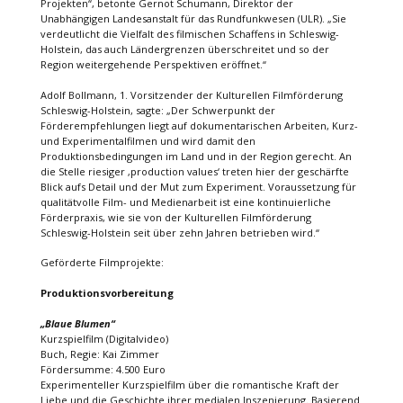
Projekten“, betonte Gernot Schumann, Direktor der
Unabhängigen Landesanstalt für das Rundfunkwesen (ULR). „Sie
verdeutlicht die Vielfalt des filmischen Schaffens in Schleswig-
Holstein, das auch Ländergrenzen überschreitet und so der
Region weitergehende Perspektiven eröffnet.“
Adolf Bollmann, 1. Vorsitzender der Kulturellen Filmförderung
Schleswig-Holstein, sagte: „Der Schwerpunkt der
Förderempfehlungen liegt auf dokumentarischen Arbeiten, Kurz-
und Experimentalfilmen und wird damit den
Produktionsbedingungen im Land und in der Region gerecht. An
die Stelle riesiger ‚production values‘ treten hier der geschärfte
Blick aufs Detail und der Mut zum Experiment. Voraussetzung für
qualitätvolle Film- und Medienarbeit ist eine kontinuierliche
Förderpraxis, wie sie von der Kulturellen Filmförderung
Schleswig-Holstein seit über zehn Jahren betrieben wird.“
Geförderte Filmprojekte:
Produktionsvorbereitung
„Blaue Blumen“
Kurzspielfilm (Digitalvideo)
Buch, Regie: Kai Zimmer
Fördersumme: 4.500 Euro
Experimenteller Kurzspielfilm über die romantische Kraft der
Liebe und die Geschichte ihrer medialen Inszenierung. Basierend