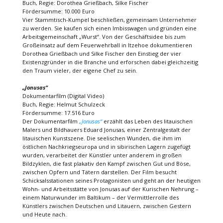
Buch, Regie: Dorothea Grießbach, Silke Fischer
Fördersumme: 10.000 Euro
Vier Stammtisch-Kumpel beschließen, gemeinsam Unternehmer
zu werden. Sie kaufen sich einen Imbisswagen und gründen eine
Arbeitsgemeinschaft „Wurst“. Von der Geschäftsidee bis zum
Großeinsatz auf dem Feuerwehrball in Itzehoe dokumentieren
Dorothea Grießbach und Silke Fischer den Einstieg der vier
Existenzgründer in die Branche und erforschen dabei gleichzeitig
den Traum vieler, der eigene Chef zu sein.
„Jonusas“
Dokumentarfilm (Digital Video)
Buch, Regie: Helmut Schulzeck
Fördersumme: 17.516 Euro
Der Dokumentarfilm
„Jonusas“
erzählt das Leben des litauischen
Malers und Bildhauers Eduard Jonusas, einer Zentralgestalt der
litauischen Kunstszene. Die seelischen Wunden, die ihm im
östlichen Nachkriegseuropa und in sibirischen Lagern zugefügt
wurden, verarbeitet der Künstler unter anderem in großen
Bildzyklen, die fast plakativ den Kampf zwischen Gut und Böse,
zwischen Opfern und Tätern darstellen. Der Film besucht
Schicksalsstationen seines Protagonisten und geht an der heutigen
Wohn- und Arbeitsstätte von Jonusas auf der Kurischen Nehrung –
einem Naturwunder im Baltikum – der Vermittlerrolle des
Künstlers zwischen Deutschen und Litauern, zwischen Gestern
und Heute nach.