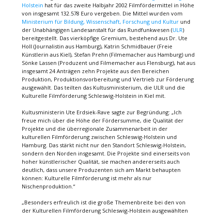
Holstein
hat für das zweite Halbjahr 2002 Filmfördermittel in Höhe
von insgesamt 132.578 Euro vergeben. Die Mittel wurden vom
Ministerium für Bildung, Wissenschaft, Forschung und Kultur
und
der Unabhängigen Landesanstalt für das Rundfunkwesen (
ULR
)
bereitgestellt. Das vierköpfige Gremium, bestehend aus Dr. Ute
Holl (Journalistin aus Hamburg), Katrin Schmidbauer (Freie
Künstlerin aus Kiel), Stefan Prehn (Filmemacher aus Hamburg) und
Sönke Lassen (Produzent und Filmemacher aus Flensburg), hat aus
insgesamt 24 Anträgen zehn Projekte aus den Bereichen
Produktion, Produktionsvorbereitung und Vertrieb zur Förderung
ausgewählt. Das teilten das Kultusministerium, die ULR und die
Kulturelle Filmförderung Schleswig-Holstein in Kiel mit.
Kultusministerin Ute Erdsiek-Rave sagte zur Begründung: „Ich
freue mich über die Höhe der Fördersumme, die Qualität der
Projekte und die überregionale Zusammenarbeit in der
kulturellen Filmförderung zwischen Schleswig-Holstein und
Hamburg. Das stärkt nicht nur den Standort Schleswig-Holstein,
sondern den Norden insgesamt. Die Projekte sind einerseits von
hoher künstlerischer Qualität, sie machen andererseits auch
deutlich, dass unsere Produzenten sich am Markt behaupten
können: Kulturelle Filmförderung ist mehr als nur
Nischenproduktion.“
„Besonders erfreulich ist die große Themenbreite bei den von
der Kulturellen Filmförderung Schleswig-Holstein ausgewählten