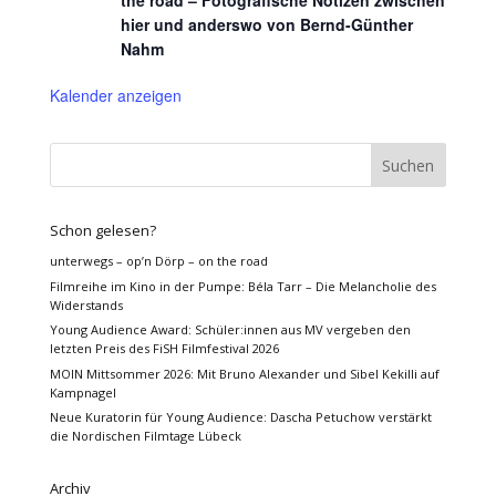
the road – Fotografische Notizen zwischen
hier und anderswo von Bernd-Günther
Nahm
Kalender anzeigen
Schon gelesen?
unterwegs – op’n Dörp – on the road
Filmreihe im Kino in der Pumpe: Béla Tarr – Die Melancholie des
Widerstands
Young Audience Award: Schüler:innen aus MV vergeben den
letzten Preis des FiSH Filmfestival 2026
MOIN Mittsommer 2026: Mit Bruno Alexander und Sibel Kekilli auf
Kampnagel
Neue Kuratorin für Young Audience: Dascha Petuchow verstärkt
die Nordischen Filmtage Lübeck
Archiv