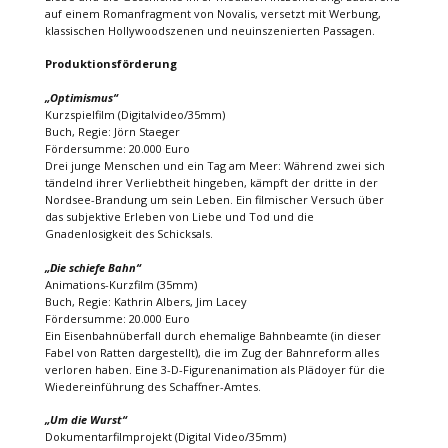
auf einem Romanfragment von Novalis, versetzt mit Werbung,
klassischen Hollywoodszenen und neuinszenierten Passagen.
Produktionsförderung
„Optimismus“
Kurzspielfilm (Digitalvideo/35mm)
Buch, Regie: Jörn Staeger
Fördersumme: 20.000 Euro
Drei junge Menschen und ein Tag am Meer: Während zwei sich
tändelnd ihrer Verliebtheit hingeben, kämpft der dritte in der
Nordsee-Brandung um sein Leben. Ein filmischer Versuch über
das subjektive Erleben von Liebe und Tod und die
Gnadenlosigkeit des Schicksals.
„Die schiefe Bahn“
Animations-Kurzfilm (35mm)
Buch, Regie: Kathrin Albers, Jim Lacey
Fördersumme: 20.000 Euro
Ein Eisenbahnüberfall durch ehemalige Bahnbeamte (in dieser
Fabel von Ratten dargestellt), die im Zug der Bahnreform alles
verloren haben. Eine 3-D-Figurenanimation als Plädoyer für die
Wiedereinführung des Schaffner-Amtes.
„Um die Wurst“
Dokumentarfilmprojekt (Digital Video/35mm)