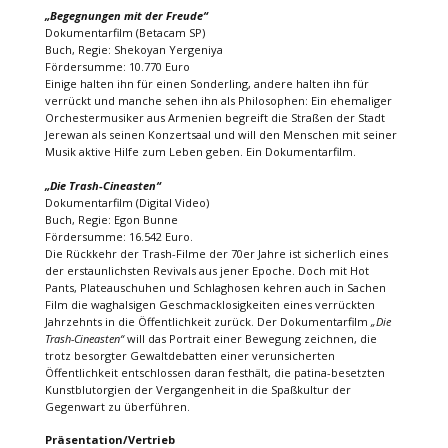
„Begegnungen mit der Freude“
Dokumentarfilm (Betacam SP)
Buch, Regie: Shekoyan Yergeniya
Fördersumme: 10.770 Euro
Einige halten ihn für einen Sonderling, andere halten ihn für
verrückt und manche sehen ihn als Philosophen: Ein ehemaliger
Orchestermusiker aus Armenien begreift die Straßen der Stadt
Jerewan als seinen Konzertsaal und will den Menschen mit seiner
Musik aktive Hilfe zum Leben geben. Ein Dokumentarfilm.
„Die Trash-Cineasten“
Dokumentarfilm (Digital Video)
Buch, Regie: Egon Bunne
Fördersumme: 16.542 Euro.
Die Rückkehr der Trash-Filme der 70er Jahre ist sicherlich eines
der erstaunlichsten Revivals aus jener Epoche. Doch mit Hot
Pants, Plateauschuhen und Schlaghosen kehren auch in Sachen
Film die waghalsigen Geschmacklosigkeiten eines verrückten
Jahrzehnts in die Öffentlichkeit zurück. Der Dokumentarfilm
„Die
Trash-Cineasten“
will das Portrait einer Bewegung zeichnen, die
trotz besorgter Gewaltdebatten einer verunsicherten
Öffentlichkeit entschlossen daran festhält, die patina-besetzten
Kunstblutorgien der Vergangenheit in die Spaßkultur der
Gegenwart zu überführen.
Präsentation/Vertrieb