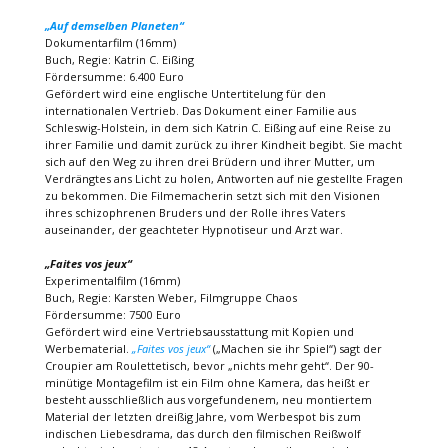
„Auf demselben Planeten“
Dokumentarfilm (16mm)
Buch, Regie: Katrin C. Eißing
Fördersumme: 6.400 Euro
Gefördert wird eine englische Untertitelung für den
internationalen Vertrieb. Das Dokument einer Familie aus
Schleswig-Holstein, in dem sich Katrin C. Eißing auf eine Reise zu
ihrer Familie und damit zurück zu ihrer Kindheit begibt. Sie macht
sich auf den Weg zu ihren drei Brüdern und ihrer Mutter, um
Verdrängtes ans Licht zu holen, Antworten auf nie gestellte Fragen
zu bekommen. Die Filmemacherin setzt sich mit den Visionen
ihres schizophrenen Bruders und der Rolle ihres Vaters
auseinander, der geachteter Hypnotiseur und Arzt war.
„Faites vos jeux“
Experimentalfilm (16mm)
Buch, Regie: Karsten Weber, Filmgruppe Chaos
Fördersumme: 7500 Euro
Gefördert wird eine Vertriebsausstattung mit Kopien und
Werbematerial.
„Faites vos jeux“
(„Machen sie ihr Spiel“) sagt der
Croupier am Roulettetisch, bevor „nichts mehr geht“. Der 90-
minütige Montagefilm ist ein Film ohne Kamera, das heißt er
besteht ausschließlich aus vorgefundenem, neu montiertem
Material der letzten dreißig Jahre, vom Werbespot bis zum
indischen Liebesdrama, das durch den filmischen Reißwolf