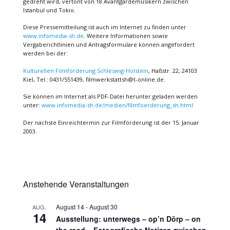
gedreht wird, vertont von 18 Avantgardemusikern zwischen
Istanbul und Tokio.
Diese Pressemitteilung ist auch im Internet zu finden unter
www.infomedia-sh.de
. Weitere Informationen sowie
Vergaberichtlinien und Antragsformulare können angefordert
werden bei der:
Kulturellen Filmförderung Schleswig-Holstein
, Haßstr. 22, 24103
Kiel, Tel.: 0431/551439, filmwerkstattsh@t-online.de.
Sie können im Internet als PDF-Datei herunter geladen werden
unter:
www.infomedia-sh.de/medien/filmfoerderung_sh.html
Der nächste Einreichtermin zur Filmförderung ist der 15. Januar
2003.
Anstehende Veranstaltungen
August 14
-
August 30
AUG.
14
Ausstellung: unterwegs – op’n Dörp – on