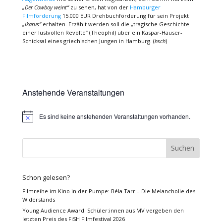
„Der Cowboy weint“
zu sehen, hat von der
Hamburger
Filmförderung
15.000 EUR Drehbuchförderung für sein Projekt
„Ikarus“
erhalten. Erzählt werden soll die „tragische Geschichte
einer lustvollen Revolte“ (Theophil) über ein Kaspar-Hauser-
Schicksal eines griechischen Jungen in Hamburg. (
hsch
)
Anstehende Veranstaltungen
Es sind keine anstehenden Veranstaltungen vorhanden.
Hinweis
Schon gelesen?
Filmreihe im Kino in der Pumpe: Béla Tarr – Die Melancholie des
Widerstands
Young Audience Award: Schüler:innen aus MV vergeben den
letzten Preis des FiSH Filmfestival 2026