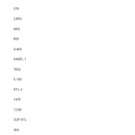
579
2,895
ARD
893
4,465
KABEL 1
1832
9,160
RTL II
1470
7,350
SUP RTL
306