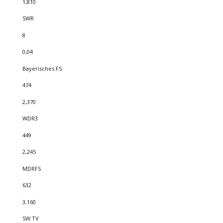
1,810
SWR
8
0,04
Bayerisches FS
474
2,370
WDR3
449
2,245
MDRFS
632
3,160
SW TV