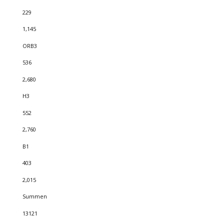
229
1,145
ORB3
536
2,680
H3
552
2,760
B1
403
2,015
Summen
13121