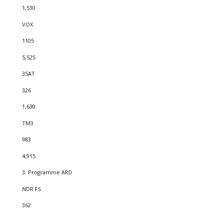
1,530
VOX
1105
5,525
3SAT
326
1,630
TM3
983
4,915
3. Programme ARD
NDR FS
362