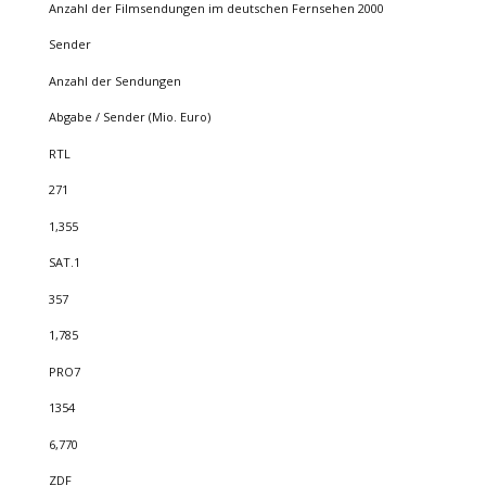
Anzahl der Filmsendungen im deutschen Fernsehen 2000
Sender
Anzahl der Sendungen
Abgabe / Sender (Mio. Euro)
RTL
271
1,355
SAT.1
357
1,785
PRO7
1354
6,770
ZDF