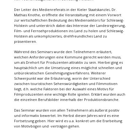
Der Leiter des Medienreferats in der Kieler Staatskanzlei, Dr.
Mathias Knothe, eröffnete die Veranstaltung mit einem Vorwort
zur wirtschaftlichen Bedeutung des Mediensektors für Schleswig-
Holstein und unterstrich dabei das Interesse der Landesregierung,
Film- und Fernsehproduktionen ins Land zu holen und Schleswig-
Holstein als unkompliziertes, drehfreundliches Land zu
präsentieren.
Während des Seminars wurde den Teilnehmern erläutert,
welchen Anforderungen eine Kommune gerecht werden muss,
um als Drehort für Produzenten attraktiv zu sein. Hierbei ging es
hauptsächlich um die Umsetzung eines möglichst schnellen und
unbürokratischen Genehmigungsverfahrens. Weiterer
Schwerpunkt war die Erläuterung, worin der Unterschied
zwischen touristischen Sehenswürdigkeiten und Filmmotiven
liegt, d.h. welche Faktoren bei der Auswahl eines Motivs für
Filmproduzenten eine wichtige Rolle spielen. Erklärt wurden auch
die einzelnen Berufsbilder innerhalb der Produktionsbranche.
Das Seminar wurden von allen Teilnehmern als äußerst positiv
und informativ bewertet. Im Herbst diesen Jahres wird es eine
Fortsetzung geben. Hier wird es u.a. konkret um die Erarbeitung
von Motivbögen und -verträgen gehen.