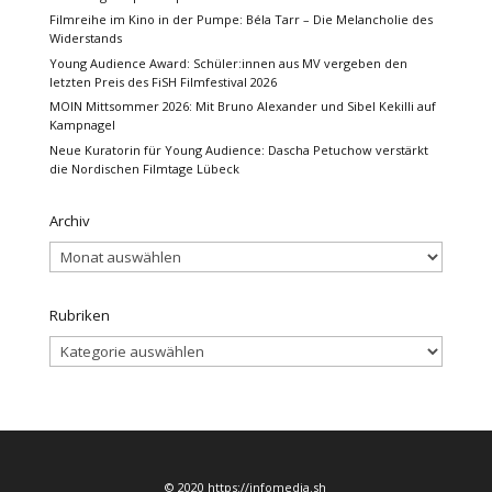
Filmreihe im Kino in der Pumpe: Béla Tarr – Die Melancholie des
Widerstands
Young Audience Award: Schüler:innen aus MV vergeben den
letzten Preis des FiSH Filmfestival 2026
MOIN Mittsommer 2026: Mit Bruno Alexander und Sibel Kekilli auf
Kampnagel
Neue Kuratorin für Young Audience: Dascha Petuchow verstärkt
die Nordischen Filmtage Lübeck
Archiv
Archiv
Rubriken
Rubriken
© 2020 https://infomedia.sh