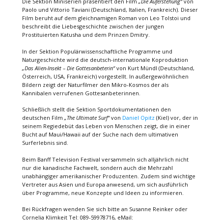
Die Sektion Miniserien präsentiert den Film
„Die Auferstehung“
von
Paolo und Vittorio Taviani (Deutschland, Italien, Frankreich). Dieser
Film beruht auf dem gleichnamigen Roman von Leo Tolstoi und
beschreibt die Liebesgeschichte zwischen der jungen
Prostituierten Katusha und dem Prinzen Dmitry.
In der Sektion Populärwissenschaftliche Programme und
Naturgeschichte wird die deutsch-internationale Koproduktion
„Das Alien-Insekt – Die Gottesanbeterin“
von Kurt Mündl (Deutschland,
Österreich, USA, Frankreich) vorgestellt. In außergewöhnlichen
Bildern zeigt der Naturfilmer den Mikro-Kosmos der als
Kannibalen verrufenen Gottesanbeterinnen.
Schließlich stellt die Sektion Sportdokumentationen den
deutschen Film
„The Ultimate Surf“
von
Daniel Opitz
(Kiel) vor, der in
seinem Regiedebüt das Leben von Menschen zeigt, die in einer
Bucht auf Maui/Hawaii auf der Suche nach dem ultimativen
Surferlebnis sind.
Beim Banff Television Festival versammeln sich alljährlich nicht
nur die kanadische Fachwelt, sondern auch die Mehrzahl
unabhängiger amerikanischer Produzenten. Zudem sind wichtige
Vertreter aus Asien und Europa anwesend, um sich ausführlich
über Programme, neue Konzepte und Ideen zu informieren.
Bei Rückfragen wenden Sie sich bitte an Susanne Reinker oder
Cornelia Klimkeit Tel: 089-59978716, eMail: