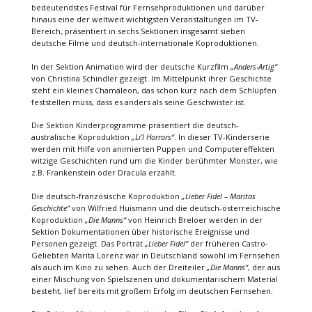
bedeutendstes Festival für Fernsehproduktionen und darüber
hinaus eine der weltweit wichtigsten Veranstaltungen im TV-
Bereich, präsentiert in sechs Sektionen insgesamt sieben
deutsche Filme und deutsch-internationale Koproduktionen.
In der Sektion Animation wird der deutsche Kurzfilm
„Anders-Artig“
von Christina Schindler gezeigt. Im Mittelpunkt ihrer Geschichte
steht ein kleines Chamäleon, das schon kurz nach dem Schlüpfen
feststellen muss, dass es anders als seine Geschwister ist.
Die Sektion Kinderprogramme präsentiert die deutsch-
australische Koproduktion
„Li’l Horrors“
. In dieser TV-Kinderserie
werden mit Hilfe von animierten Puppen und Computereffekten
witzige Geschichten rund um die Kinder berühmter Monster, wie
z.B. Frankenstein oder Dracula erzählt.
Die deutsch-französische Koproduktion
„Lieber Fidel – Maritas
Geschichte“
von Wilfried Huismann und die deutsch-österreichische
Koproduktion
„Die Manns“
von Heinrich Breloer werden in der
Sektion Dokumentationen über historische Ereignisse und
Personen gezeigt. Das Porträt
„Lieber Fidel“
der früheren Castro-
Geliebten Marita Lorenz war in Deutschland sowohl im Fernsehen
als auch im Kino zu sehen. Auch der Dreiteiler
„Die Manns“
, der aus
einer Mischung von Spielszenen und dokumentarischem Material
besteht, lief bereits mit großem Erfolg im deutschen Fernsehen.