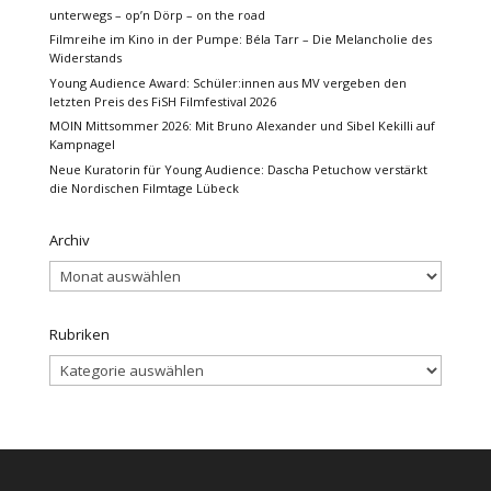
unterwegs – op’n Dörp – on the road
Filmreihe im Kino in der Pumpe: Béla Tarr – Die Melancholie des
Widerstands
Young Audience Award: Schüler:innen aus MV vergeben den
letzten Preis des FiSH Filmfestival 2026
MOIN Mittsommer 2026: Mit Bruno Alexander und Sibel Kekilli auf
Kampnagel
Neue Kuratorin für Young Audience: Dascha Petuchow verstärkt
die Nordischen Filmtage Lübeck
Archiv
Archiv
Rubriken
Rubriken