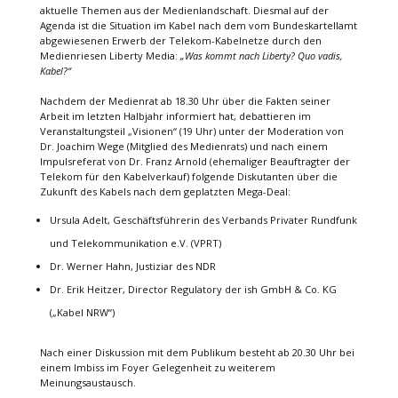
aktuelle Themen aus der Medienlandschaft. Diesmal auf der
Agenda ist die Situation im Kabel nach dem vom Bundeskartellamt
abgewiesenen Erwerb der Telekom-Kabelnetze durch den
Medienriesen Liberty Media:
„Was kommt nach Liberty? Quo vadis,
Kabel?“
Nachdem der Medienrat ab 18.30 Uhr über die Fakten seiner
Arbeit im letzten Halbjahr informiert hat, debattieren im
Veranstaltungsteil „Visionen“ (19 Uhr) unter der Moderation von
Dr. Joachim Wege (Mitglied des Medienrats) und nach einem
Impulsreferat von Dr. Franz Arnold (ehemaliger Beauftragter der
Telekom für den Kabelverkauf) folgende Diskutanten über die
Zukunft des Kabels nach dem geplatzten Mega-Deal:
Ursula Adelt, Geschäftsführerin des Verbands Privater Rundfunk
und Telekommunikation e.V. (VPRT)
Dr. Werner Hahn, Justiziar des NDR
Dr. Erik Heitzer, Director Regulatory der ish GmbH & Co. KG
(„Kabel NRW“)
Nach einer Diskussion mit dem Publikum besteht ab 20.30 Uhr bei
einem Imbiss im Foyer Gelegenheit zu weiterem
Meinungsaustausch.