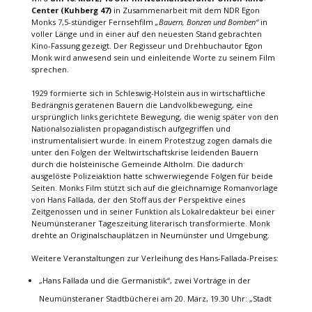
Center (Kuhberg 47)
in Zusammenarbeit mit dem NDR Egon
Monks 7,5-stündiger Fernsehfilm
„Bauern, Bonzen und Bomben“
in
voller Länge und in einer auf den neuesten Stand gebrachten
Kino-Fassung gezeigt. Der Regisseur und Drehbuchautor Egon
Monk wird anwesend sein und einleitende Worte zu seinem Film
sprechen.
1929 formierte sich in Schleswig-Holstein aus in wirtschaftliche
Bedrängnis geratenen Bauern die Landvolkbewegung, eine
ursprünglich links gerichtete Bewegung, die wenig später von den
Nationalsozialisten propagandistisch aufgegriffen und
instrumentalisiert wurde. In einem Protestzug zogen damals die
unter den Folgen der Weltwirtschaftskrise leidenden Bauern
durch die holsteinische Gemeinde Altholm. Die dadurch
ausgelöste Polizeiaktion hatte schwerwiegende Folgen für beide
Seiten. Monks Film stützt sich auf die gleichnamige Romanvorlage
von Hans Fallada, der den Stoff aus der Perspektive eines
Zeitgenossen und in seiner Funktion als Lokalredakteur bei einer
Neumünsteraner Tageszeitung literarisch transformierte. Monk
drehte an Originalschauplätzen in Neumünster und Umgebung.
Weitere Veranstaltungen zur Verleihung des Hans-Fallada-Preises:
„Hans Fallada und die Germanistik“, zwei Vorträge in der
Neumünsteraner Stadtbücherei am 20. März, 19.30 Uhr: „Stadt