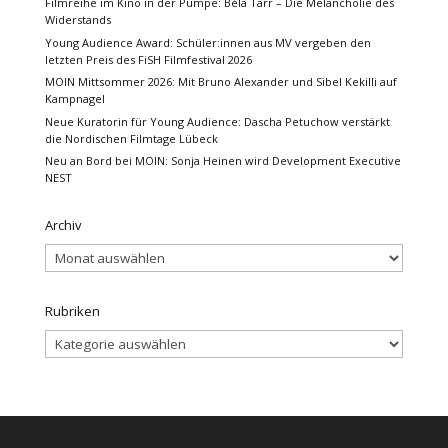
Filmreihe im Kino in der Pumpe: Béla Tarr – Die Melancholie des
Widerstands
Young Audience Award: Schüler:innen aus MV vergeben den
letzten Preis des FiSH Filmfestival 2026
MOIN Mittsommer 2026: Mit Bruno Alexander und Sibel Kekilli auf
Kampnagel
Neue Kuratorin für Young Audience: Dascha Petuchow verstärkt
die Nordischen Filmtage Lübeck
Neu an Bord bei MOIN: Sonja Heinen wird Development Executive
NEST
Archiv
Archiv
Rubriken
Rubriken