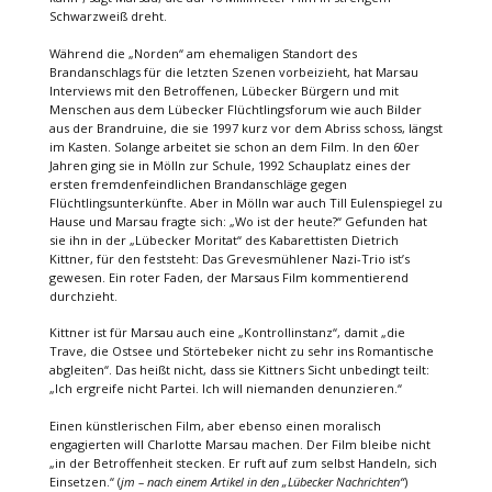
Schwarzweiß dreht.
Während die „Norden“ am ehemaligen Standort des
Brandanschlags für die letzten Szenen vorbeizieht, hat Marsau
Interviews mit den Betroffenen, Lübecker Bürgern und mit
Menschen aus dem Lübecker Flüchtlingsforum wie auch Bilder
aus der Brandruine, die sie 1997 kurz vor dem Abriss schoss, längst
im Kasten. Solange arbeitet sie schon an dem Film. In den 60er
Jahren ging sie in Mölln zur Schule, 1992 Schauplatz eines der
ersten fremdenfeindlichen Brandanschläge gegen
Flüchtlingsunterkünfte. Aber in Mölln war auch Till Eulenspiegel zu
Hause und Marsau fragte sich: „Wo ist der heute?“ Gefunden hat
sie ihn in der „Lübecker Moritat“ des Kabarettisten Dietrich
Kittner, für den feststeht: Das Grevesmühlener Nazi-Trio ist’s
gewesen. Ein roter Faden, der Marsaus Film kommentierend
durchzieht.
Kittner ist für Marsau auch eine „Kontrollinstanz“, damit „die
Trave, die Ostsee und Störtebeker nicht zu sehr ins Romantische
abgleiten“. Das heißt nicht, dass sie Kittners Sicht unbedingt teilt:
„Ich ergreife nicht Partei. Ich will niemanden denunzieren.“
Einen künstlerischen Film, aber ebenso einen moralisch
engagierten will Charlotte Marsau machen. Der Film bleibe nicht
„in der Betroffenheit stecken. Er ruft auf zum selbst Handeln, sich
Einsetzen.“ (
jm – nach einem Artikel in den „Lübecker Nachrichten“
)