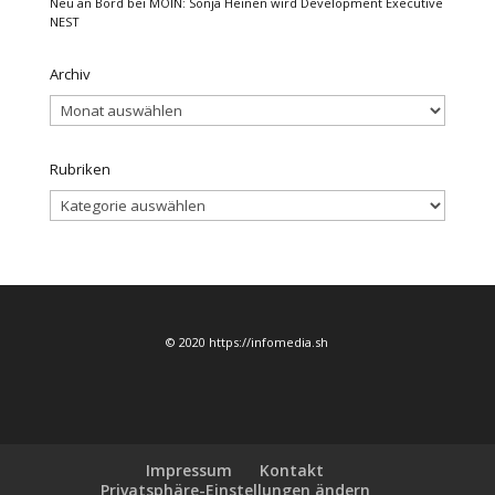
Neu an Bord bei MOIN: Sonja Heinen wird Development Executive
NEST
Archiv
Archiv
Rubriken
Rubriken
© 2020 https://infomedia.sh
Impressum
Kontakt
Privatsphäre-Einstellungen ändern