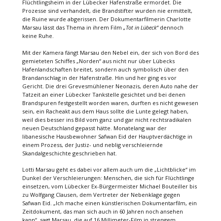
Flüchtlingsheim in der Lübecker Hafenstraße ermordet. Die
Prozesse sind verhandelt, die Brandstifter wurden nie ermittelt,
die Ruine wurde abgerissen. Der Dokumentarfilmerin Charlotte
Marsau lässt das Thema in ihrem Film
„Tot in Lübeck“
dennoch
keine Ruhe.
Mit der Kamera fängt Marsau den Nebel ein, der sich von Bord des
gemieteten Schiffes „Norden“ aus nicht nur über Lübecks
Hafenlandschaften breitet, sondern auch symbolisch über den
Brandanschlag in der Hafenstraße. Hin und her ging es vor
Gericht. Die drei Grevesmühlener Neonazis, deren Auto nahe der
Tatzeit an einer Lübecker Tankstelle gesichtet und bei denen
Brandspuren festgestellt worden waren, durften es nicht gewesen
sein, ein Racheakt aus dem Haus sollte die Lunte gelegt haben,
weil dies besser ins Bild vom ganz und gar nicht rechtsradikalen
neuen Deutschland gepasst hätte. Monatelang war der
libanesische Hausbewohner Safwan Eid der Hauptverdächtige in
einem Prozess, der Justiz- und neblig verschleiernde
Skandalgeschichte geschrieben hat.
Lotti Marsau geht es dabei vor allem auch um die „Lichtblicke“ im
Dunkel der Verschleierungen: Menschen, die sich für Flüchtlinge
einsetzen, vom Lübecker Ex-Bürgermeister Michael Bouteiller bis
zu Wolfgang Clausen, dem Vertreter der Nebenklage gegen
Safwan Eid. „Ich mache einen künstlerischen Dokumentarfilm, ein
Zeitdokument, das man sich auch in 60 Jahren noch ansehen
kann“, sagt Marsau, die auf 16 Millimeter-Film in strengem