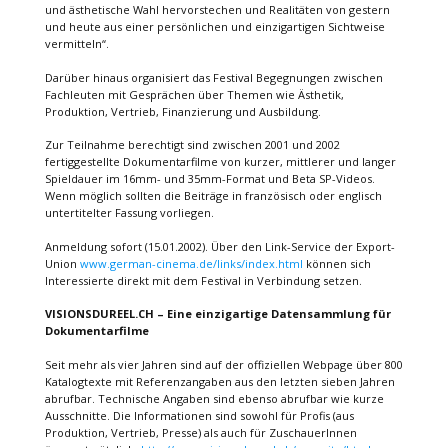
und ästhetische Wahl hervorstechen und Realitäten von gestern
und heute aus einer persönlichen und einzigartigen Sichtweise
vermitteln“.
Darüber hinaus organisiert das Festival Begegnungen zwischen
Fachleuten mit Gesprächen über Themen wie Ästhetik,
Produktion, Vertrieb, Finanzierung und Ausbildung.
Zur Teilnahme berechtigt sind zwischen 2001 und 2002
fertiggestellte Dokumentarfilme von kurzer, mittlerer und langer
Spieldauer im 16mm- und 35mm-Format und Beta SP-Videos.
Wenn möglich sollten die Beiträge in französisch oder englisch
untertitelter Fassung vorliegen.
Anmeldung sofort (15.01.2002). Über den Link-Service der Export-
Union
www.german-cinema.de/links/index.html
können sich
Interessierte direkt mit dem Festival in Verbindung setzen.
VISIONSDUREEL.CH – Eine einzigartige Datensammlung für
Dokumentarfilme
Seit mehr als vier Jahren sind auf der offiziellen Webpage über 800
Katalogtexte mit Referenzangaben aus den letzten sieben Jahren
abrufbar. Technische Angaben sind ebenso abrufbar wie kurze
Ausschnitte. Die Informationen sind sowohl für Profis (aus
Produktion, Vertrieb, Presse) als auch für ZuschauerInnen