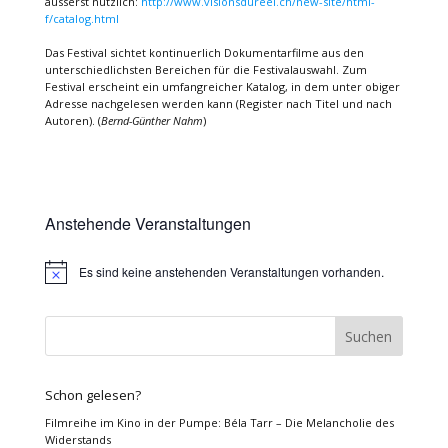
äusserst nützlich:
http://www.visionsdureel.ch/new-site/html-
f/catalog.html
Das Festival sichtet kontinuerlich Dokumentarfilme aus den
unterschiedlichsten Bereichen für die Festivalauswahl. Zum
Festival erscheint ein umfangreicher Katalog, in dem unter obiger
Adresse nachgelesen werden kann (Register nach Titel und nach
Autoren). (
Bernd-Günther Nahm
)
Anstehende Veranstaltungen
Es sind keine anstehenden Veranstaltungen vorhanden.
Hinweis
Schon gelesen?
Filmreihe im Kino in der Pumpe: Béla Tarr – Die Melancholie des
Widerstands