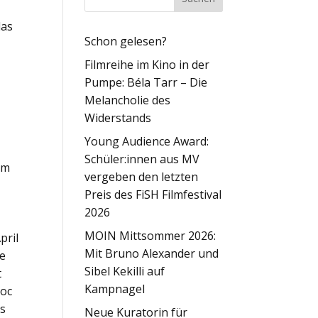
das
Schon gelesen?
Filmreihe im Kino in der
Pumpe: Béla Tarr – Die
Melancholie des
Widerstands
Young Audience Award:
Schüler:innen aus MV
am
vergeben den letzten
Preis des FiSH Filmfestival
2026
MOIN Mittsommer 2026:
pril
Mit Bruno Alexander und
le
Sibel Kekilli auf
t
Kampnagel
Doc
us
Neue Kuratorin für