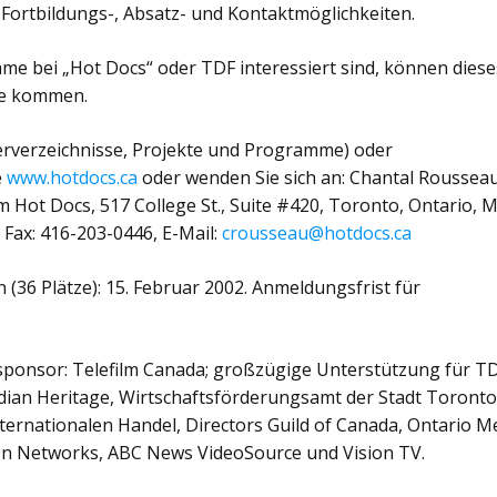
en Fortbildungs-, Absatz- und Kontaktmöglichkeiten.
me bei „Hot Docs“ oder TDF interessiert sind, können diese
age kommen.
merverzeichnisse, Projekte und Programme) oder
e
www.hotdocs.ca
oder wenden Sie sich an: Chantal Rousseau
Hot Docs, 517 College St., Suite #420, Toronto, Ontario, 
 Fax: 416-203-0446, E-Mail:
crousseau@hotdocs.ca
 (36 Plätze): 15. Februar 2002. Anmeldungsfrist für
ponsor: Telefilm Canada; großzügige Unterstützung für T
dian Heritage, Wirtschaftsförderungsamt der Stadt Toronto
ernationalen Handel, Directors Guild of Canada, Ontario M
on Networks, ABC News VideoSource und Vision TV.