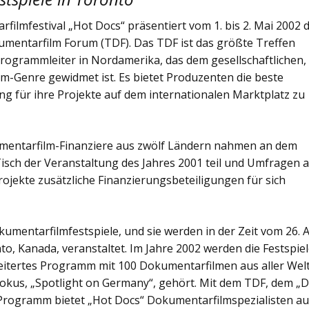
ilmfestival „Hot Docs“ präsentiert vom 1. bis 2. Mai 2002 
okumentarfilm Forum (TDF). Das TDF ist das größte Treffen
rogrammleiter in Nordamerika, das dem gesellschaftlichen,
lm-Genre gewidmet ist. Es bietet Produzenten die beste
ng für ihre Projekte auf dem internationalen Marktplatz zu
mentarfilm-Finanziere aus zwölf Ländern nahmen an dem
sch der Veranstaltung des Jahres 2001 teil und Umfragen 
rojekte zusätzliche Finanzierungsbeteiligungen für sich
mentarfilmfestspiele, und sie werden in der Zeit vom 26. A
o, Kanada, veranstaltet. Im Jahre 2002 werden die Festspie
weitertes Programm mit 100 Dokumentarfilmen aus aller Wel
Fokus, „Spotlight on Germany“, gehört. Mit dem TDF, dem „
Programm bietet „Hot Docs“ Dokumentarfilmspezialisten a