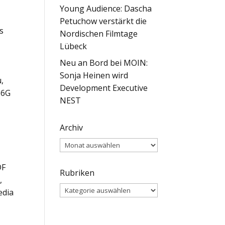
Young Audience: Dascha
Petuchow verstärkt die
s
Nordischen Filmtage
Lübeck
Neu an Bord bei MOIN:
Sonja Heinen wird
,
Development Executive
M6G
NEST
Archiv
Archiv
DF
Rubriken
,
Rubriken
edia