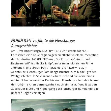
NORDLICHT verfilmte die Flensburger
Rumgeschichte
Am 1. Weihnachtstag (25.12.) um 16.15 Uhr strahlt das NDR-
Fernsehen eine neue regionalgeschichtliche Spieldokumentation
der Produktion NORDLICHT aus: „Die Rumstory“. Autor und
Regisseur Wilfried Hauke knüpft an seine erfolgreichen Filme
„Rungholt“ und „Petri, Patri, Paradies“ an: Alltag wird zum
Abenteuer, Flensburger Familiengeschichte zum Modell großer
Weltgeschichte. In Spielszenen – berauschend die Reise eines
echten Schoners aus der Karibik nach Flensburg – lebt das Aroma
der ru(h)mreichen Vergangenheit noch einmal auf und lässt den
Zuschauer Blüte und Niedergang des Flensburger Rumhandels in
unseren Tagen verfolgen.