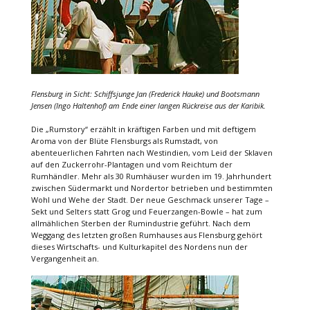
Flensburg in Sicht: Schiffsjunge Jan (Frederick Hauke) und Bootsmann
Jensen (Ingo Haltenhof) am Ende einer langen Rückreise aus der Karibik.
Die „Rumstory“ erzählt in kräftigen Farben und mit deftigem
Aroma von der Blüte Flensburgs als Rumstadt, von
abenteuerlichen Fahrten nach Westindien, vom Leid der Sklaven
auf den Zuckerrohr-Plantagen und vom Reichtum der
Rumhändler. Mehr als 30 Rumhäuser wurden im 19. Jahrhundert
zwischen Südermarkt und Nordertor betrieben und bestimmten
Wohl und Wehe der Stadt. Der neue Geschmack unserer Tage –
Sekt und Selters statt Grog und Feuerzangen-Bowle – hat zum
allmählichen Sterben der Rumindustrie geführt. Nach dem
Weggang des letzten großen Rumhauses aus Flensburg gehört
dieses Wirtschafts- und Kulturkapitel des Nordens nun der
Vergangenheit an.