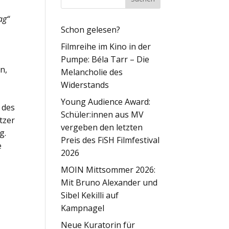
ag“
Schon gelesen?
Filmreihe im Kino in der
Pumpe: Béla Tarr – Die
n,
Melancholie des
Widerstands
Young Audience Award:
 des
Schüler:innen aus MV
tzer
vergeben den letzten
g.
Preis des FiSH Filmfestival
e
2026
MOIN Mittsommer 2026:
Mit Bruno Alexander und
Sibel Kekilli auf
Kampnagel
Neue Kuratorin für