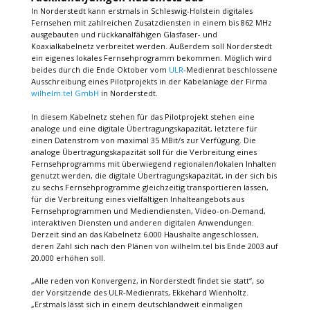
In Norderstedt kann erstmals in Schleswig-Holstein digitales
Fernsehen mit zahlreichen Zusatzdiensten in einem bis 862 MHz
ausgebauten und rückkanalfähigen Glasfaser- und
Koaxialkabelnetz verbreitet werden. Außerdem soll Norderstedt
ein eigenes lokales Fernsehprogramm bekommen. Möglich wird
beides durch die Ende Oktober vom
ULR
-Medienrat beschlossene
Ausschreibung eines Pilotprojekts in der Kabelanlage der Firma
wilhelm.tel GmbH
in Norderstedt.
In diesem Kabelnetz stehen für das Pilotprojekt stehen eine
analoge und eine digitale Übertragungskapazität, letztere für
einen Datenstrom von maximal 35 MBit/s zur Verfügung. Die
analoge Übertragungskapazität soll für die Verbreitung eines
Fernsehprogramms mit überwiegend regionalen/lokalen Inhalten
genutzt werden, die digitale Übertragungskapazität, in der sich bis
zu sechs Fernsehprogramme gleichzeitig transportieren lassen,
für die Verbreitung eines vielfältigen Inhalteangebots aus
Fernsehprogrammen und Mediendiensten, Video-on-Demand,
interaktiven Diensten und anderen digitalen Anwendungen.
Derzeit sind an das Kabelnetz 6.000 Haushalte angeschlossen,
deren Zahl sich nach den Plänen von wilhelm.tel bis Ende 2003 auf
20.000 erhöhen soll.
„Alle reden von Konvergenz, in Norderstedt findet sie statt“, so
der Vorsitzende des ULR-Medienrats, Ekkehard Wienholtz.
„Erstmals lässt sich in einem deutschlandweit einmaligen