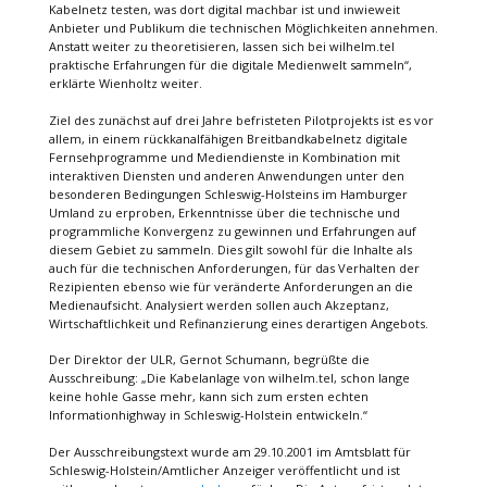
Kabelnetz testen, was dort digital machbar ist und inwieweit
Anbieter und Publikum die technischen Möglichkeiten annehmen.
Anstatt weiter zu theoretisieren, lassen sich bei wilhelm.tel
praktische Erfahrungen für die digitale Medienwelt sammeln“,
erklärte Wienholtz weiter.
Ziel des zunächst auf drei Jahre befristeten Pilotprojekts ist es vor
allem, in einem rückkanalfähigen Breitbandkabelnetz digitale
Fernsehprogramme und Mediendienste in Kombination mit
interaktiven Diensten und anderen Anwendungen unter den
besonderen Bedingungen Schleswig-Holsteins im Hamburger
Umland zu erproben, Erkenntnisse über die technische und
programmliche Konvergenz zu gewinnen und Erfahrungen auf
diesem Gebiet zu sammeln. Dies gilt sowohl für die Inhalte als
auch für die technischen Anforderungen, für das Verhalten der
Rezipienten ebenso wie für veränderte Anforderungen an die
Medienaufsicht. Analysiert werden sollen auch Akzeptanz,
Wirtschaftlichkeit und Refinanzierung eines derartigen Angebots.
Der Direktor der ULR, Gernot Schumann, begrüßte die
Ausschreibung: „Die Kabelanlage von wilhelm.tel, schon lange
keine hohle Gasse mehr, kann sich zum ersten echten
Informationhighway in Schleswig-Holstein entwickeln.“
Der Ausschreibungstext wurde am 29.10.2001 im Amtsblatt für
Schleswig-Holstein/Amtlicher Anzeiger veröffentlicht und ist