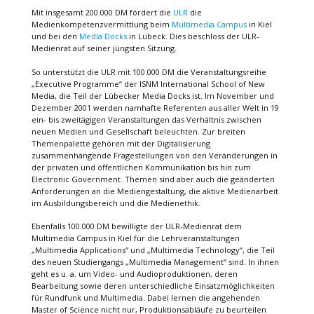
Mit insgesamt 200.000 DM fördert die
ULR
die
Medienkompetenzvermittlung beim
Multimedia Campus
in Kiel
und bei den
Media Docks
in Lübeck. Dies beschloss der ULR-
Medienrat auf seiner jüngsten Sitzung.
So unterstützt die ULR mit 100.000 DM die Veranstaltungsreihe
„Executive Programme“ der ISNM International School of New
Media, die Teil der Lübecker Media Docks ist. Im November und
Dezember 2001 werden namhafte Referenten aus aller Welt in 19
ein- bis zweitägigen Veranstaltungen das Verhältnis zwischen
neuen Medien und Gesellschaft beleuchten. Zur breiten
Themenpalette gehören mit der Digitalisierung
zusammenhängende Fragestellungen von den Veränderungen in
der privaten und öffentlichen Kommunikation bis hin zum
Electronic Government. Themen sind aber auch die geänderten
Anforderungen an die Mediengestaltung, die aktive Medienarbeit
im Ausbildungsbereich und die Medienethik.
Ebenfalls 100.000 DM bewilligte der ULR-Medienrat dem
Multimedia Campus in Kiel für die Lehrveranstaltungen
„Multimedia Applications“ und „Multimedia Technology“, die Teil
des neuen Studiengangs „Multimedia Management“ sind. In ihnen
geht es u. a. um Video- und Audioproduktionen, deren
Bearbeitung sowie deren unterschiedliche Einsatzmöglichkeiten
für Rundfunk und Multimedia. Dabei lernen die angehenden
Master of Science nicht nur, Produktionsabläufe zu beurteilen