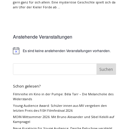
gern ganz für sich allein. Eine mysteriöse Geschichte spielt sich da
am Ufer der Kieler Förde ab …
Anstehende Veranstaltungen
Es sind keine anstehenden Veranstaltungen vorhanden.
Hinweis
Schon gelesen?
Filmreihe im Kino in der Pumpe: Béla Tarr – Die Melancholie des
Widerstands
Young Audience Award: Schüler:innen aus MV vergeben den
letzten Preis des FiSH Filmfestival 2026
MOIN Mittsommer 2026: Mit Bruno Alexander und Sibel Kekilli auf
Kampnagel
Neue Kuratorin für Young Audience: Dascha Petuchow verstärkt