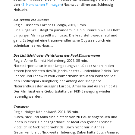
den
43. Nordischen Filmtagen
) Nachwuchsfilme aus Schleswig-
Holstein.
Ein Traum von Buñuel
Regie: Elisabeth Cortinas Hidalgo, 2001, 9 min.
Eine junge Frau steigt zu jemandem in ein blütenrein weißes Bett.
Ein junger Mann gesellt sich dazu. Die Frau steht wieder auf und
geht. Es beginnt eine traumwandlerische Odyssee durch ein
scheinbar leeres Haus …
Das Lichtkleid oder die Visionen des Paul Zimmermann
Regie: Anne Schmitt-Hollenberg, 2001, 35 min.
Nacktkörperkultur in der Umgebung von Lübeck schon in den
ersten Jahrzehnten des 20. Jahrhunderts – undenkbar!? Nein. Der
Lehrer und Landwirt Paul Zimmermann schuf am Pönitzer See
den Freilichtpark Klingberg, der Anfang der 30er Jahre
Naturenthusiasten aus ganz Europa, Amerika und Asien anlockte.
Der Film lässt eine Geburtsstätte der FKK-Bewegung wieder
lebendig werden.
Crossover
Regie: Holger Köhler-Kaeß, 2001, 35 min.
Butch, Nick und Anna sind einfach von zu Hause abgehauen und
leben in einer Kieler Lagerhalle ihr Ideal von großer Freiheit.
Plötzlich ist Nick nicht mehr da. Doch nicht nur in Annas
Gedanken bleibt Nick weiter lebendig. Dabei hätte Butch Anna so